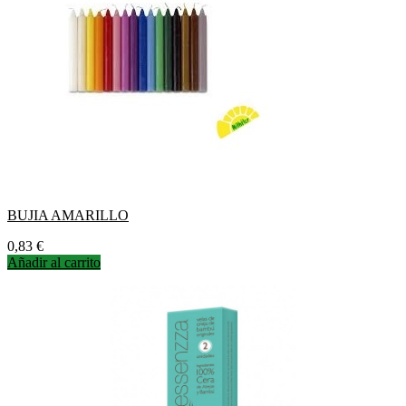
BUJIA AMARILLO
Precio
0,83 €
Añadir al carrito