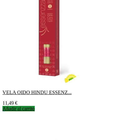
VELA OIDO HINDU ESSENZ...
Precio
11,49 €
Añadir al carrito