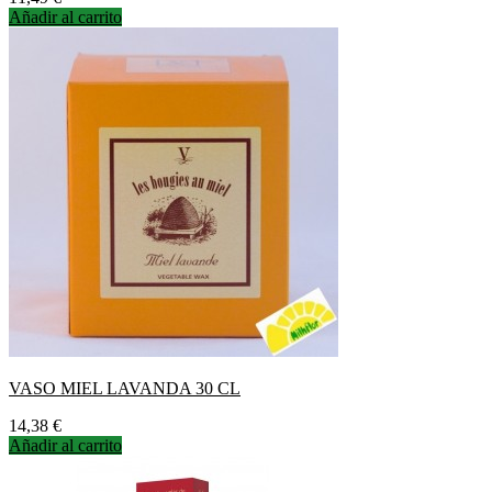
Añadir al carrito
VASO MIEL LAVANDA 30 CL
Precio
14,38 €
Añadir al carrito