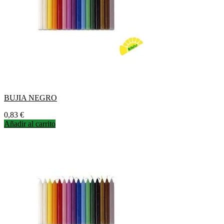
BUJIA NEGRO
Precio
0,83 €
Añadir al carrito