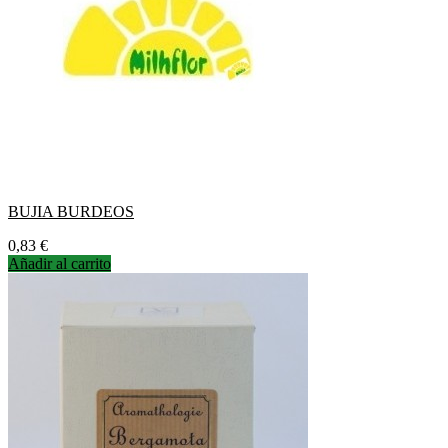
BUJIA BURDEOS
Precio
0,83 €
Añadir al carrito