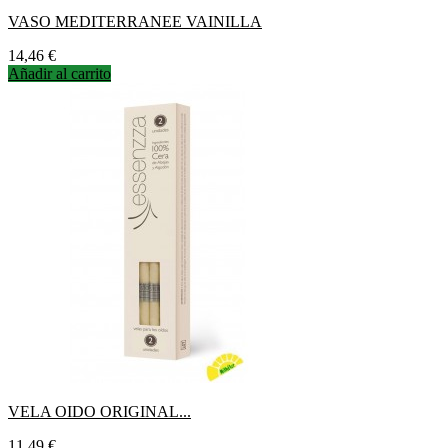
VASO MEDITERRANEE VAINILLA
Precio
14,46 €
Añadir al carrito
VELA OIDO ORIGINAL...
Precio
11,49 €