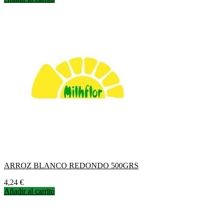
ARROZ BLANCO REDONDO 500GRS
Precio
4,24 €
Añadir al carrito