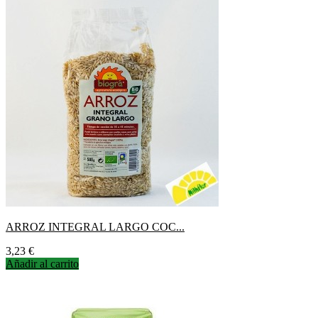
ARROZ INTEGRAL LARGO COC...
Precio
3,23 €
Añadir al carrito