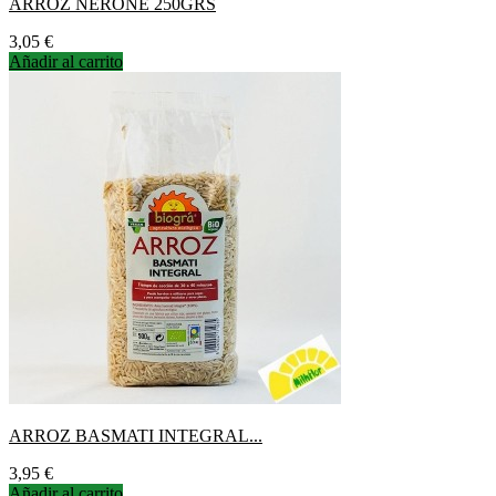
ARROZ NERONE 250GRS
Precio
3,05 €
Añadir al carrito
ARROZ BASMATI INTEGRAL...
Precio
3,95 €
Añadir al carrito