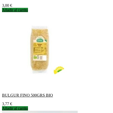
Precio
3,00 €
Añadir al carrito
BULGUR FINO 500GRS BIO
Precio
3,77 €
Añadir al carrito