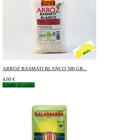
ARROZ BASMATI BLANCO 500 GR...
Precio
4,60 €
Añadir al carrito