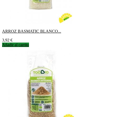
ARROZ BASMATIC BLANCO...
Precio
3,92 €
Añadir al carrito