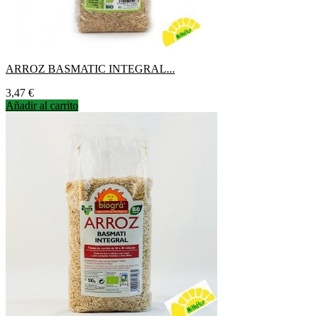
ARROZ BASMATIC INTEGRAL...
Precio
3,47 €
Añadir al carrito