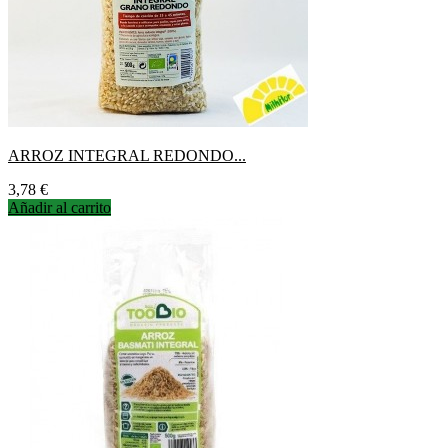
ARROZ INTEGRAL REDONDO...
Precio
3,78 €
Añadir al carrito