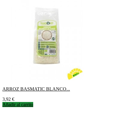
ARROZ BASMATIC BLANCO...
Precio
3,92 €
Añadir al carrito