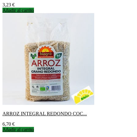
Precio
3,23 €
Añadir al carrito
ARROZ INTEGRAL REDONDO COC...
Precio
6,70 €
Añadir al carrito