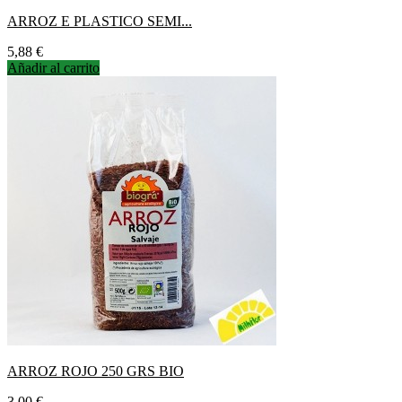
ARROZ E PLASTICO SEMI...
Precio
5,88 €
Añadir al carrito
ARROZ ROJO 250 GRS BIO
Precio
3,00 €