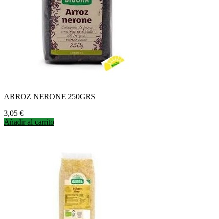
ARROZ NERONE 250GRS
Precio
3,05 €
Añadir al carrito