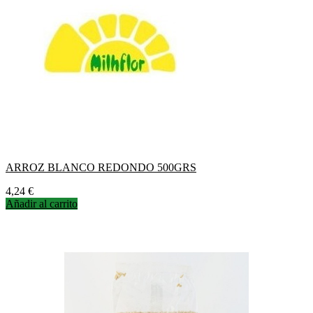
ARROZ BLANCO REDONDO 500GRS
Precio
4,24 €
Añadir al carrito