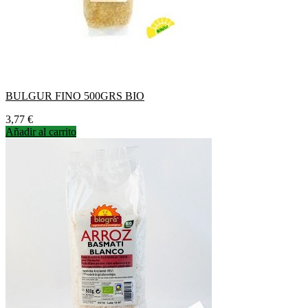
BULGUR FINO 500GRS BIO
Precio
3,77 €
Añadir al carrito