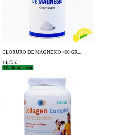
CLORURO DE MAGNESIO 400 GR...
Precio
14,75 €
Añadir al carrito