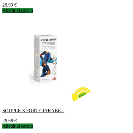
Precio
26,99 €
Añadir al carrito
SOUPLE`S FORTE JARABE...
Precio
26,68 €
Añadir al carrito