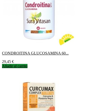
CONDROITINA GLUCOSAMINA 60...
Precio
29,45 €
Añadir al carrito