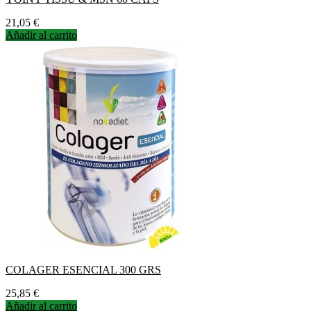
Precio
21,05 €
Añadir al carrito
COLAGER ESENCIAL 300 GRS
Precio
25,85 €
Añadir al carrito