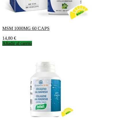
MSM 1000MG 60 CAPS
Precio
14,80 €
Añadir al carrito