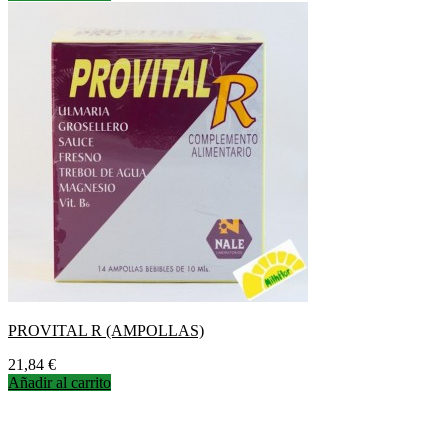
PROVITAL R (AMPOLLAS)
Precio
21,84 €
Añadir al carrito