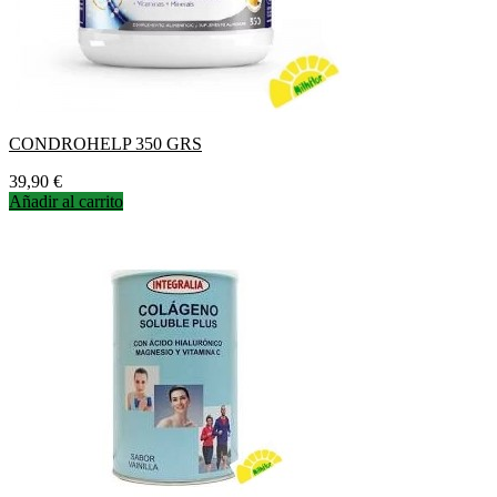
CONDROHELP 350 GRS
Precio
39,90 €
Añadir al carrito