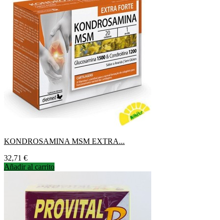
KONDROSAMINA MSM EXTRA...
Precio
32,71 €
Añadir al carrito