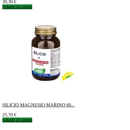
Precio
30,30 €
Añadir al carrito
SILICIO MAGNESIO MARINO 60...
Precio
25,70 €
Añadir al carrito