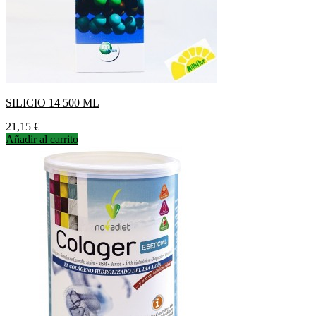
SILICIO 14 500 ML
Precio
21,15 €
Añadir al carrito