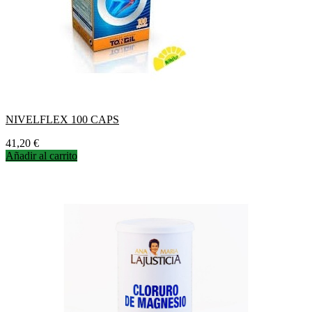
NIVELFLEX 100 CAPS
Precio
41,20 €
Añadir al carrito