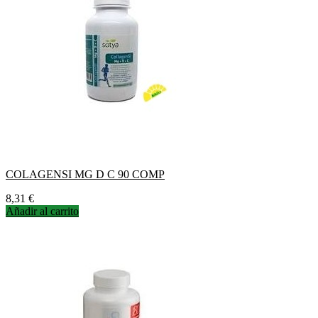
COLAGENSI MG D C 90 COMP
Precio
8,31 €
Añadir al carrito