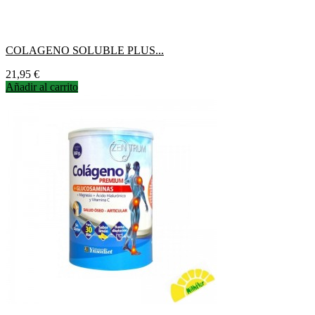
COLAGENO SOLUBLE PLUS...
Precio
21,95 €
Añadir al carrito