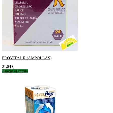
PROVITAL R (AMPOLLAS)
Precio
21,84 €
Añadir al carrito