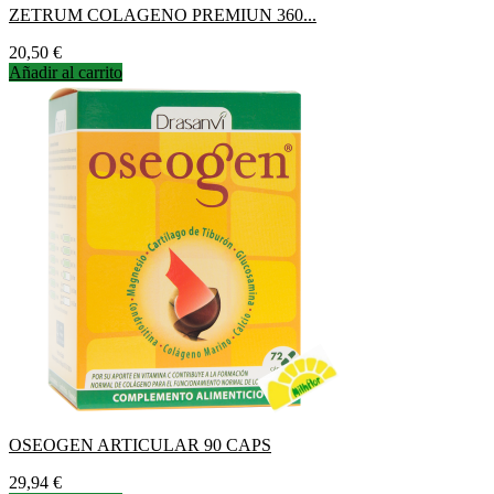
ZETRUM COLAGENO PREMIUN 360...
Precio
20,50 €
Añadir al carrito
OSEOGEN ARTICULAR 90 CAPS
Precio
29,94 €