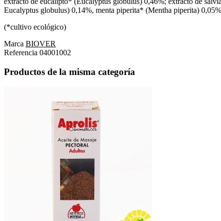
extracto de eucalipto* (Eucalyptus globulus) 0,46%; extracto de salvia* 
Eucalyptus globulus) 0,14%, menta piperita* (Mentha piperita) 0,05%
(*cultivo ecológico)
Marca
BIOVER
Referencia
04001002
Productos de la misma categoría