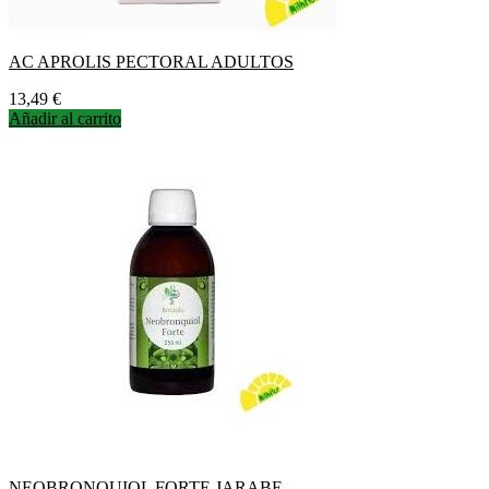
AC APROLIS PECTORAL ADULTOS
Precio
13,49 €
Añadir al carrito
NEOBRONQUIOL FORTE JARABE...