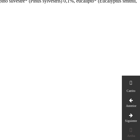
pino silvestre* (Pinus sylvestris) 0,1%, eucalipto* (Eucalyptus smithii,

Carrito
Anterior
Siguiente

Arriba