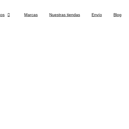
tos

Marcas
Nuestras tiendas
Envío
Blog