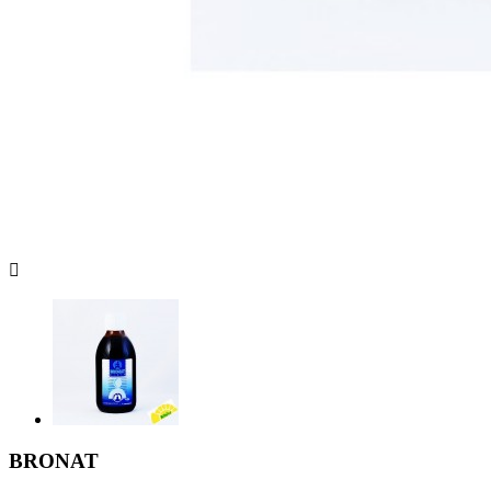

BRONAT