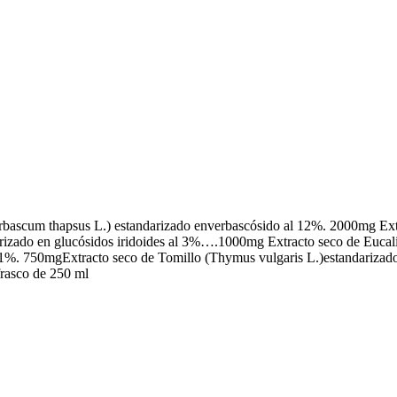
cum thapsus L.) estandarizado enverbascósido al 12%. 2000mg Extrac
izado en glucósidos iridoides al 3%….1000mg Extracto seco de Eucali
1%. 750mgExtracto seco de Tomillo (Thymus vulgaris L.)estandarizado
rasco de 250 ml