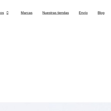
tos

Marcas
Nuestras tiendas
Envío
Blog