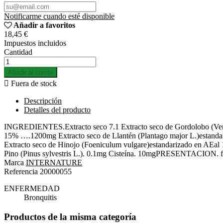
Notificarme cuando esté disponible
Añadir a favoritos
18,45 €
Impuestos incluidos
Cantidad
Añadir al carrito

Fuera de stock
Descripción
Detalles del producto
INGREDIENTES.Extracto seco 7.1 Extracto seco de Gordolobo (Verbas
15% ….1200mg Extracto seco de Llantén (Plantago major L.)estandar
Extracto seco de Hinojo (Foeniculum vulgare)estandarizado en AEal 
Pino (Pinus sylvestris L.). 0.1mg Cisteína. 10mgPRESENTACION. f
Marca
INTERNATURE
Referencia
20000055
ENFERMEDAD
Bronquitis
Productos de la misma categoría