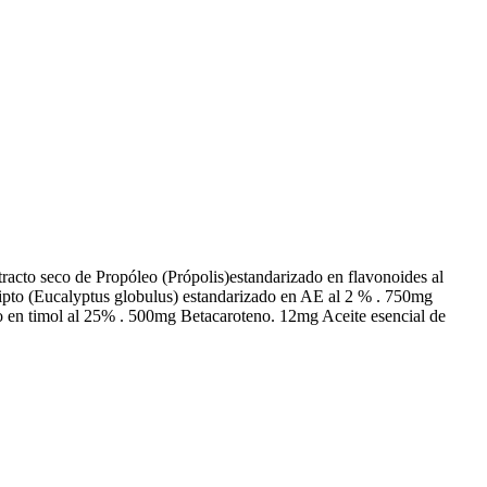
to seco de Propóleo (Própolis)estandarizado en flavonoides al
pto (Eucalyptus globulus) estandarizado en AE al 2 % . 750mg
 en timol al 25% . 500mg Betacaroteno. 12mg Aceite esencial de