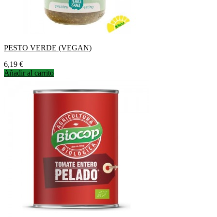
PESTO VERDE (VEGAN)
Precio
6,19 €
Añadir al carrito