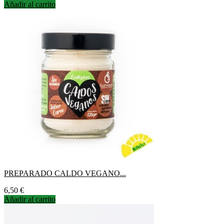
Añadir al carrito
PREPARADO CALDO VEGANO...
Precio
6,50 €
Añadir al carrito