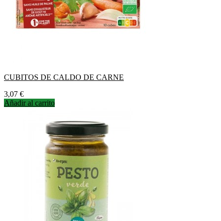
CUBITOS DE CALDO DE CARNE
Precio
3,07 €
Añadir al carrito