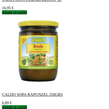
Precio
16,95 €
Añadir al carrito
CALDO SOPA RAPUNZEL 250GRS
Precio
6,89 €
Añadir al carrito