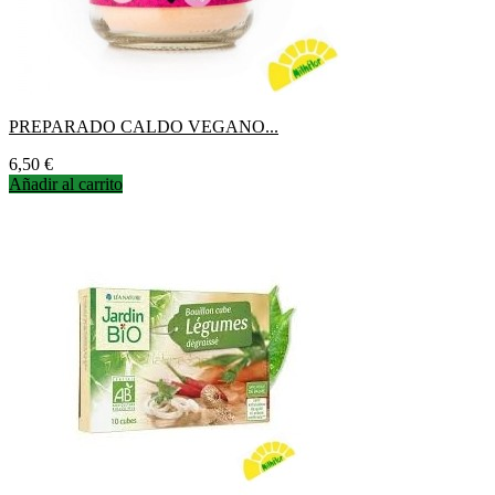
PREPARADO CALDO VEGANO...
Precio
6,50 €
Añadir al carrito