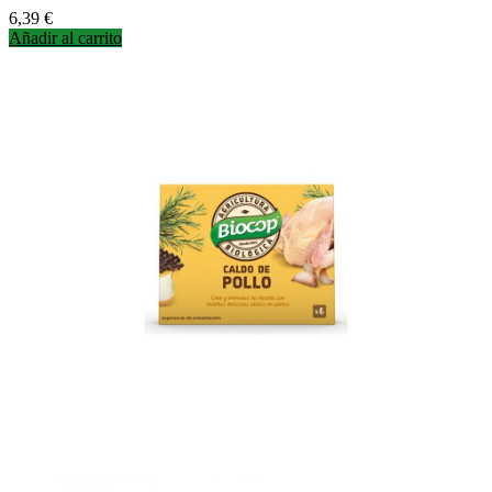
Precio
6,39 €
Añadir al carrito