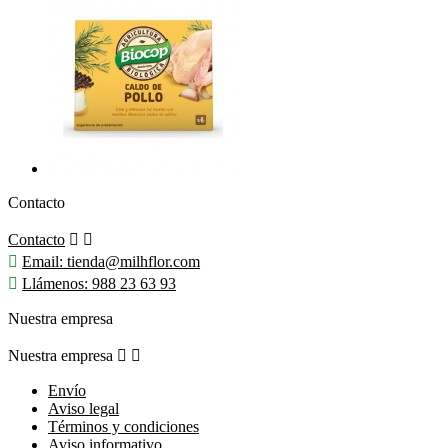
Contacto
Contacto



Email:
tienda@milhflor.com

Llámenos:
988 23 63 93
Nuestra empresa
Nuestra empresa


Envío
Aviso legal
Términos y condiciones
Aviso informativo