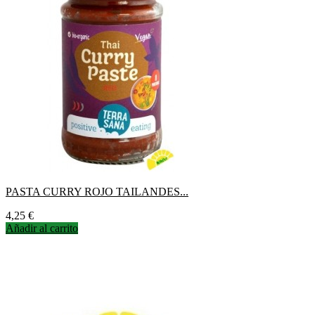
PASTA CURRY ROJO TAILANDES...
Precio
4,25 €
Añadir al carrito