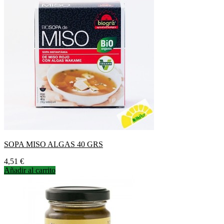
SOPA MISO ALGAS 40 GRS
Precio
4,51 €
Añadir al carrito