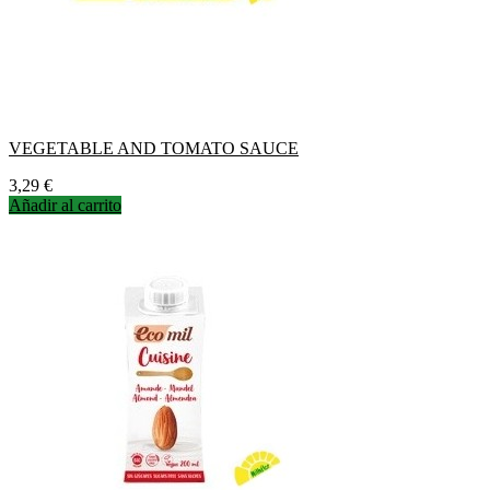
VEGETABLE AND TOMATO SAUCE
Precio
3,29 €
Añadir al carrito