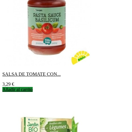
SALSA DE TOMATE CON...
Precio
3,29 €
Añadir al carrito