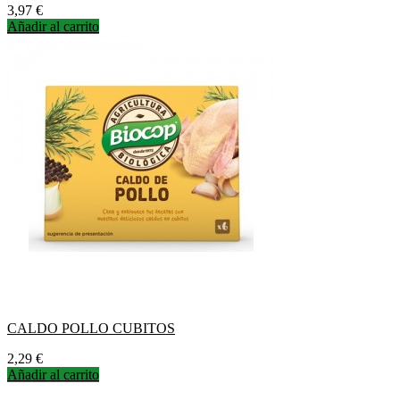
Precio
3,97 €
Añadir al carrito
CALDO POLLO CUBITOS
Precio
2,29 €
Añadir al carrito