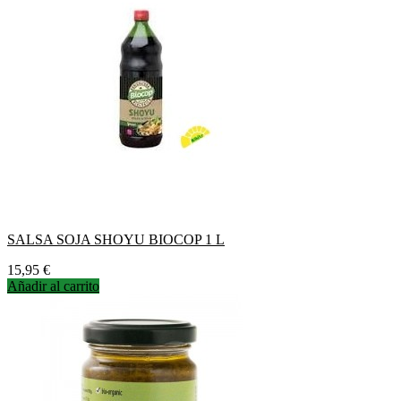
SALSA SOJA SHOYU BIOCOP 1 L
Precio
15,95 €
Añadir al carrito