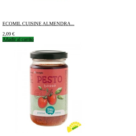
ECOMIL CUISINE ALMENDRA...
Precio
2,09 €
Añadir al carrito