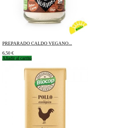
PREPARADO CALDO VEGANO...
Precio
6,50 €
Añadir al carrito