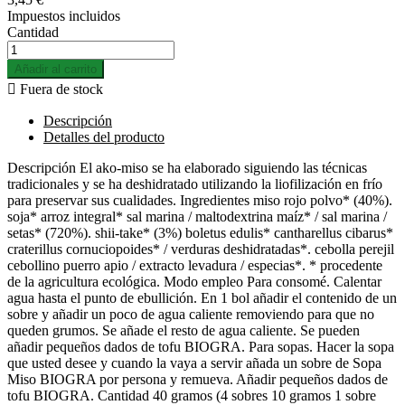
Impuestos incluidos
Cantidad
Añadir al carrito

Fuera de stock
Descripción
Detalles del producto
Descripción El ako-miso se ha elaborado siguiendo las técnicas
tradicionales y se ha deshidratado utilizando la liofilización en frío
para preservar sus cualidades. Ingredientes miso rojo polvo* (40%).
soja* arroz integral* sal marina / maltodextrina maíz* / sal marina /
setas* (720%). shii-take* (3%) boletus edulis* cantharellus cibarus*
craterillus cornuciopoides* / verduras deshidratadas*. cebolla perejil
cebollino puerro apio / extracto levadura / especias*. * procedente
de la agricultura ecológica. Modo empleo Para consomé. Calentar
agua hasta el punto de ebullición. En 1 bol añadir el contenido de un
sobre y añadir un poco de agua caliente removiendo para que no
queden grumos. Se añade el resto de agua caliente. Se pueden
añadir pequeños dados de tofu BIOGRA. Para sopas. Hacer la sopa
que usted desee y cuando la vaya a servir añada un sobre de Sopa
Miso BIOGRA por persona y remueva. Añadir pequeños dados de
tofu BIOGRA. Cantidad 40 gramos (4 sobres 10 gramos 1 sobre