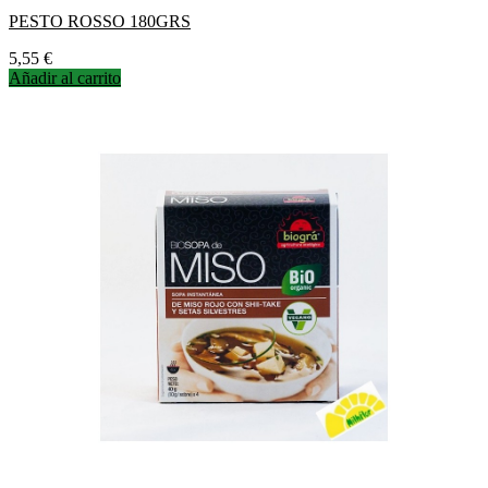
PESTO ROSSO 180GRS
Precio
5,55 €
Añadir al carrito