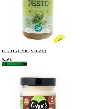
PESTO VERDE (VEGAN)
Precio
6,19 €
Añadir al carrito