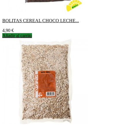
BOLITAS CEREAL CHOCO LECHE...
Precio
4,90 €
Añadir al carrito