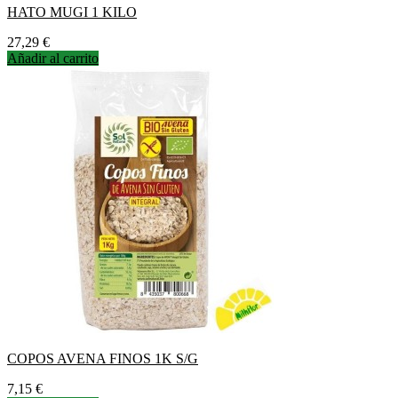
HATO MUGI 1 KILO
Precio
27,29 €
Añadir al carrito
COPOS AVENA FINOS 1K S/G
Precio
7,15 €