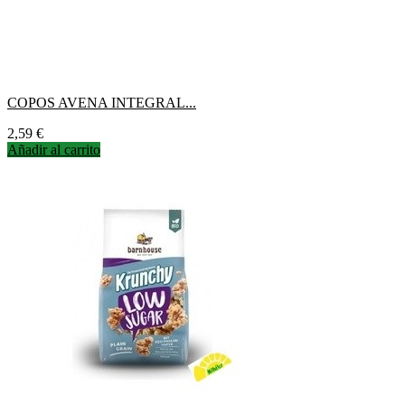
COPOS AVENA INTEGRAL...
Precio
2,59 €
Añadir al carrito