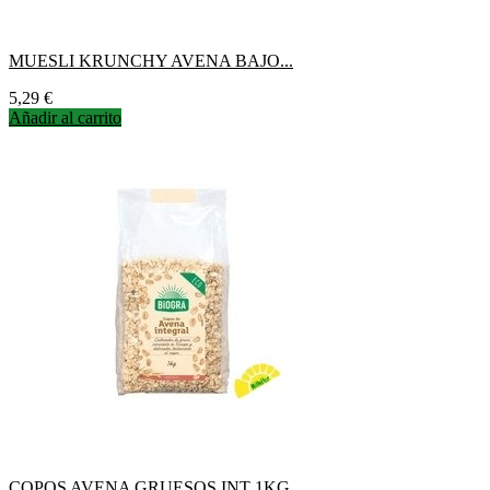
MUESLI KRUNCHY AVENA BAJO...
Precio
5,29 €
Añadir al carrito
COPOS AVENA GRUESOS INT 1KG