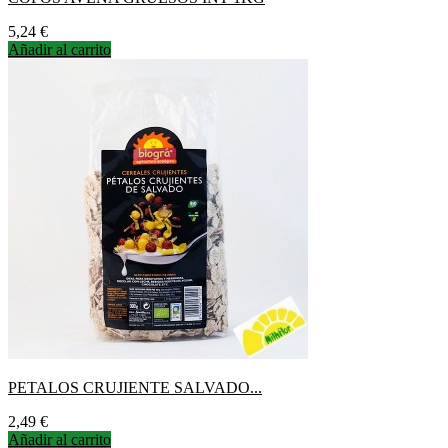
Precio
5,24 €
Añadir al carrito
PETALOS CRUJIENTE SALVADO...
Precio
2,49 €
Añadir al carrito