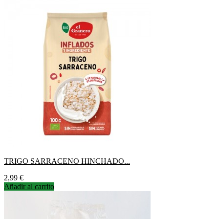
TRIGO SARRACENO HINCHADO...
Precio
2,99 €
Añadir al carrito