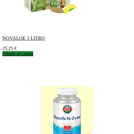
NOVALOE 1 LITRO
Precio
25,25 €
Añadir al carrito