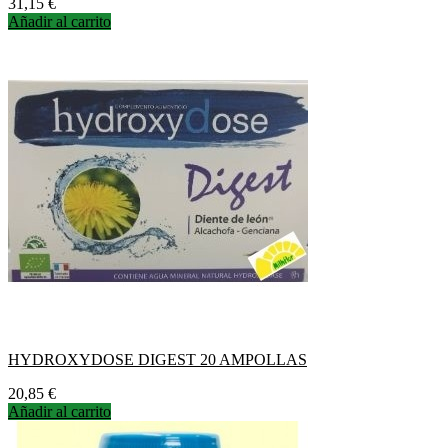
Precio
31,15 €
Añadir al carrito
HYDROXYDOSE DIGEST 20 AMPOLLAS
Precio
20,85 €
Añadir al carrito