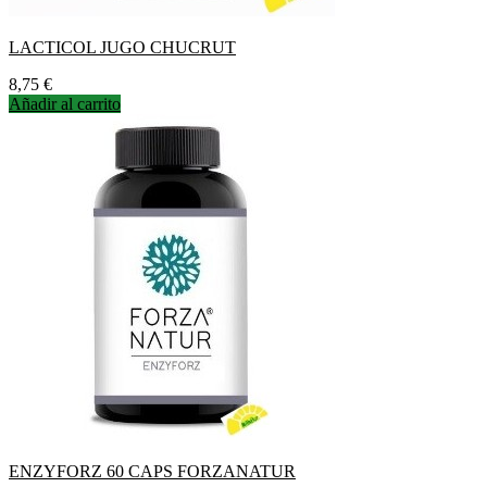
LACTICOL JUGO CHUCRUT
Precio
8,75 €
Añadir al carrito
ENZYFORZ 60 CAPS FORZANATUR