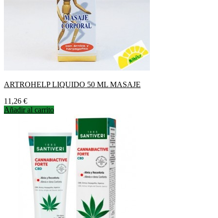
ARTROHELP LIQUIDO 50 ML MASAJE
Precio
11,26 €
Añadir al carrito