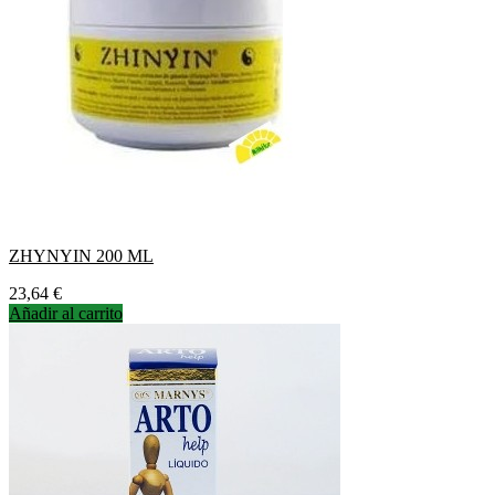
ZHYNYIN 200 ML
Precio
23,64 €
Añadir al carrito