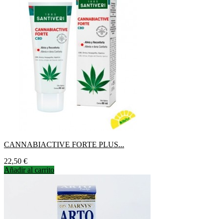
CANNABIACTIVE FORTE PLUS...
Precio
22,50 €
Añadir al carrito