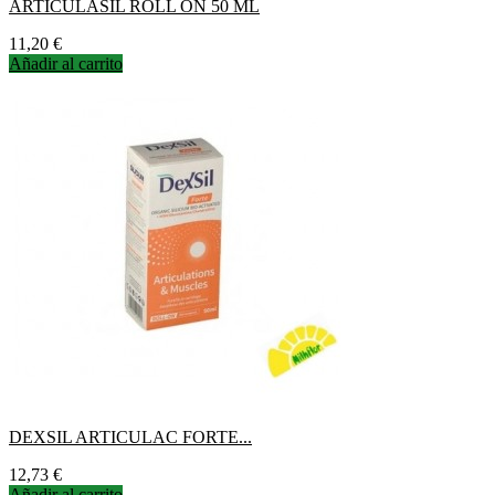
ARTICULASIL ROLL ON 50 ML
Precio
11,20 €
Añadir al carrito
DEXSIL ARTICULAC FORTE...
Precio
12,73 €
Añadir al carrito