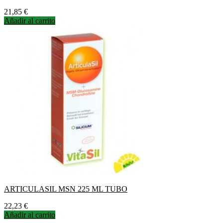
Precio
21,85 €
Añadir al carrito
ARTICULASIL MSN 225 ML TUBO
Precio
22,23 €
Añadir al carrito