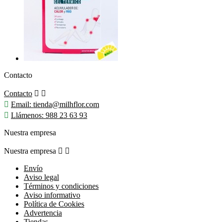
Contacto
Contacto



Email:
tienda@milhflor.com

Llámenos:
988 23 63 93
Nuestra empresa
Nuestra empresa


Envío
Aviso legal
Términos y condiciones
Aviso informativo
Política de Cookies
Advertencia
Tiendas