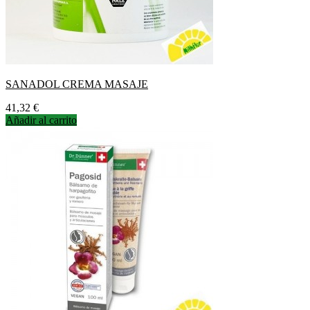
SANADOL CREMA MASAJE
Precio
41,32 €
Añadir al carrito