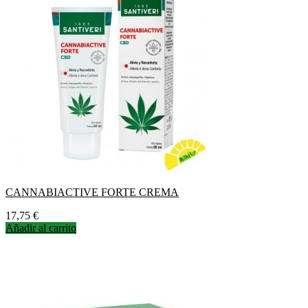
CANNABIACTIVE FORTE CREMA
Precio
17,75 €
Añadir al carrito