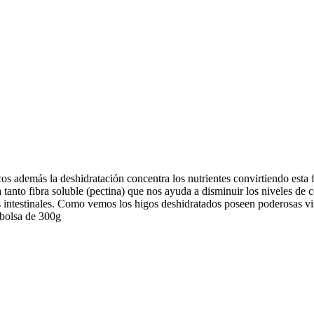
s además la deshidratación concentra los nutrientes convirtiendo esta f
 tanto fibra soluble (pectina) que nos ayuda a disminuir los niveles de
tos intestinales. Como vemos los higos deshidratados poseen poderosa
bolsa de 300g