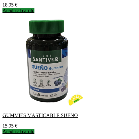
Precio
18,95 €
Añadir al carrito
GUMMIES MASTICABLE SUEÑO
Precio
15,95 €
Añadir al carrito