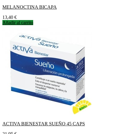
MELANOCTINA BICAPA
Precio
13,40 €
Añadir al carrito
ACTIVA BIENESTAR SUEÑO 45 CAPS
Precio
21,95 €