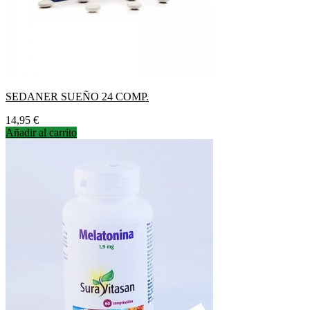
SEDANER SUEÑO 24 COMP.
Precio
14,95 €
Añadir al carrito