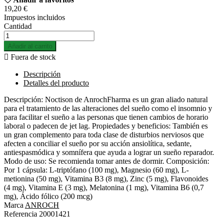
19,20 €
Impuestos incluidos
Cantidad
Añadir al carrito

Fuera de stock
Descripción
Detalles del producto
Descripción: Noctison de AnrochFharma es un gran aliado natural
para el tratamiento de las alteraciones del sueño como el insomnio y
para facilitar el sueño a las personas que tienen cambios de horario
laboral o padecen de jet lag. Propiedades y beneficios: También es
un gran complemento para toda clase de disturbios nerviosos que
afecten a conciliar el sueño por su acción ansiolítica, sedante,
antiespasmódica y somnífera que ayuda a lograr un sueño reparador.
Modo de uso: Se recomienda tomar antes de dormir. Composición:
Por 1 cápsula: L-triptófano (100 mg), Magnesio (60 mg), L-
metionina (50 mg), Vitamina B3 (8 mg), Zinc (5 mg), Flavonoides
(4 mg), Vitamina E (3 mg), Melatonina (1 mg), Vitamina B6 (0,7
mg), Ácido fólico (200 mcg)
Marca
ANROCH
Referencia
20001421