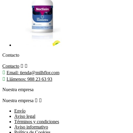
Contacto
Contacto



Email:
tienda@milhflor.com

Llámenos:
988 23 63 93
Nuestra empresa
Nuestra empresa


Envío
Aviso legal
Términos y condiciones
Aviso informativo
Política de Cookies