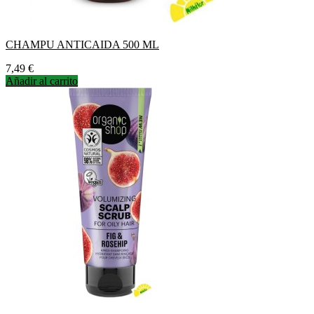
CHAMPU ANTICAIDA 500 ML
Precio
7,49 €
Añadir al carrito