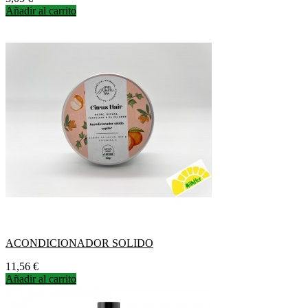
Añadir al carrito
ACONDICIONADOR SOLIDO
Precio
11,56 €
Añadir al carrito