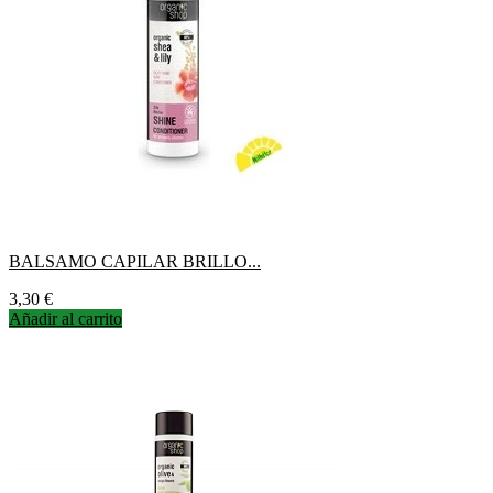
BALSAMO CAPILAR BRILLO...
Precio
3,30 €
Añadir al carrito