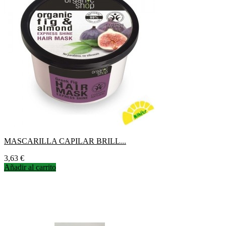
MASCARILLA CAPILAR BRILL...
Precio
3,63 €
Añadir al carrito