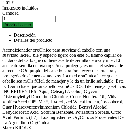
2,07 €
Impuestos incluidos
Cantidad
Añadir al carrito
Descripción
Detalles del producto
Acondicionador orgC!nico para suavizar el cabello con una
suavidad increC-ble y aspecto ligero con este bC!lsamo capilar de
cuidado delicado que contiene aceite de semilla de uva y miel. El
aceite de semilla de uva orgC!nica protege y estimula el sistema de
alimentaciC3n propio del cabello para fortalecer su estructura y
protegerlo de elementos nocivos. La miel orgC!nica hace que el
cabello sea mC!s fC!cil de manejar y le da un brillo saludable. Este
bC!lsamo hace que su cabello sea mC!s fC!cil de manejar y estilizar.
INGREDIENTES: Aqua, Cetearyl Alcohol, Glycerin,
Distearoylethyl Dimonium Chloride, Cocos Nucifera Oil, Vitis
Vinifera Seed Oil*, Mel*, Hydrolyzed Wheat Protein, Tocopherol,
Guar Hydroxypropyltrimonium Chloride, Benzyl Alcohol,
Dehydroacetic Acid, Sodium Benzoate, Potassium Sorbate, Citric
Acid, Parfum. (B7) - Los Ingredientes OrgC!nicos Procedentes De
La Agricultura OrgC!nica.
Marca
KROUS