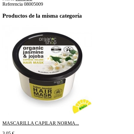
Referencia
08005009
Productos de la misma categoría
MASCARILLA CAPILAR NORMA...
Precio
3,05 €