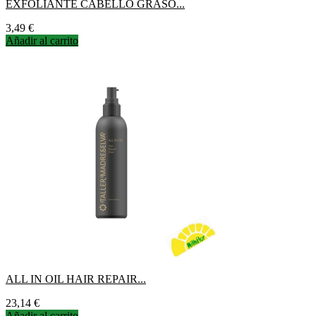
EXFOLIANTE CABELLO GRASO...
Precio
3,49 €
Añadir al carrito
ALL IN OIL HAIR REPAIR...
Precio
23,14 €
Añadir al carrito