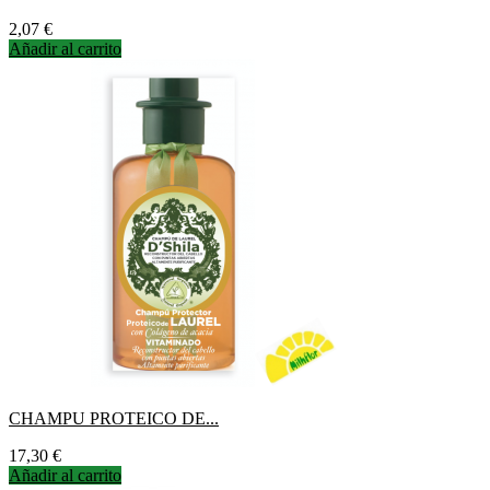
Precio
2,07 €
Añadir al carrito
CHAMPU PROTEICO DE...
Precio
17,30 €
Añadir al carrito