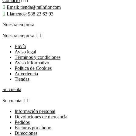
Contacto



Email:
tienda@milhflor.com

Llámenos:
988 23 63 93
Nuestra empresa
Nuestra empresa


Envío
Aviso legal
Términos y condiciones
Aviso informativo
Política de Cookies
Advertencia
Tiendas
Su cuenta
Su cuenta


Información personal
Devoluciones de mercancía
Pedidos
Facturas por abono
Direcciones