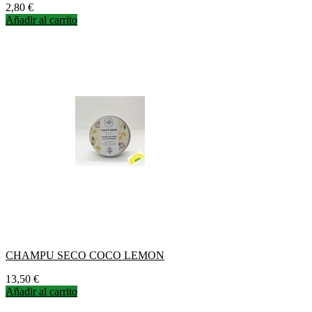
Precio
2,80 €
Añadir al carrito
CHAMPU SECO COCO LEMON
Precio
13,50 €
Añadir al carrito