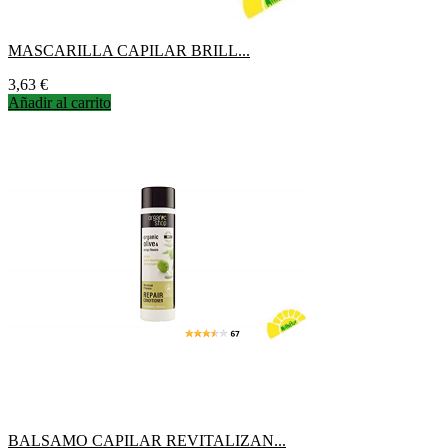
MASCARILLA CAPILAR BRILL...
Precio
3,63 €
Añadir al carrito
BALSAMO CAPILAR REVITALIZAN...