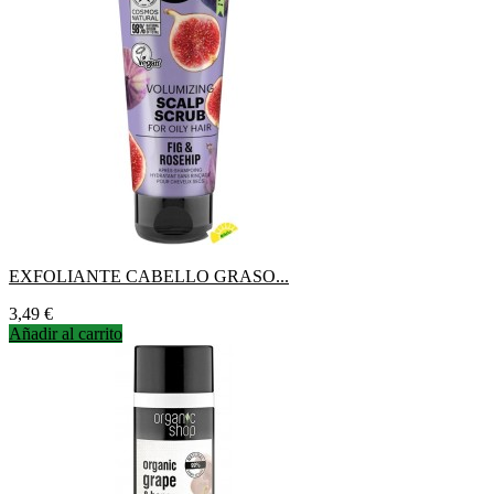
EXFOLIANTE CABELLO GRASO...
Precio
3,49 €
Añadir al carrito