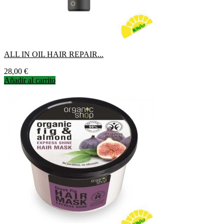
ALL IN OIL HAIR REPAIR...
Precio
28,00 €
Añadir al carrito