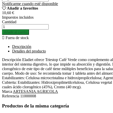
Notificarme cuando esté disponible
Añadir a favoritos
10,60 €
Impuestos incluidos
Cantidad
Añadir al carrito

Fuera de stock
Descripción
Detalles del producto
Descripción Eladiet ofrece Triestop Café Verde como complemento alim
interior del sistema digestivo, lo que impide su absorción y digestión
clorogénico de este tipo de café tiene múltiples beneficios para la sal
cuerpo. Modo de uso: Se recomienda tomar 1 tableta antes del almuerz
Estabilizantes: Celulosa microcristalina e hidroxipropilcelulosa; Agen
Cubierta: Estabilizantes: Hidroxipropilmetilcelulosa, Celulosa vegetal
cuales ácido clorogénico (45%), Cromo (40 mcg).
Marca
ARTESANIA AGRICOLA
Referencia
11000008
Productos de la misma categoría