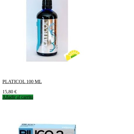
PLATICOL 100 ML
Precio
15,80 €
Añadir al carrito