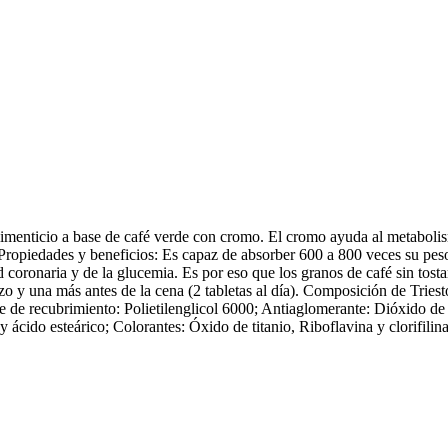
enticio a base de café verde con cromo. El cromo ayuda al metabolismo 
. Propiedades y beneficios: Es capaz de absorber 600 a 800 veces su peso
ud coronaria y de la glucemia. Es por eso que los granos de café sin tost
o y una más antes de la cena (2 tabletas al día). Composición de Trie
te de recubrimiento: Polietilenglicol 6000; Antiaglomerante: Dióxido de 
 y ácido esteárico; Colorantes: Óxido de titanio, Riboflavina y clorifi