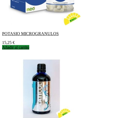
POTASIO MICROGRANULOS
Precio
15,25 €
Añadir al carrito