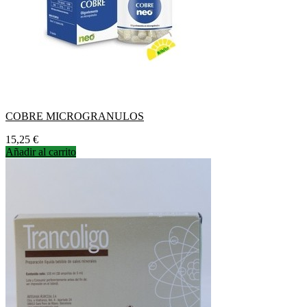
COBRE MICROGRANULOS
Precio
15,25 €
Añadir al carrito