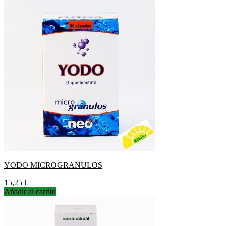
YODO MICROGRANULOS
Precio
15,25 €
Añadir al carrito