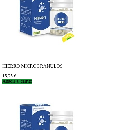
HIERRO MICROGRANULOS
Precio
15,25 €
Añadir al carrito