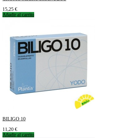
Precio
15,25 €
Añadir al carrito
BILIGO 10
Precio
11,20 €
Añadir al carrito