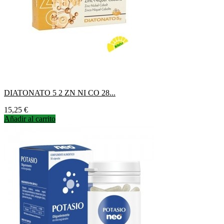
DIATONATO 5 2 ZN NI CO 28...
Precio
15,25 €
Añadir al carrito