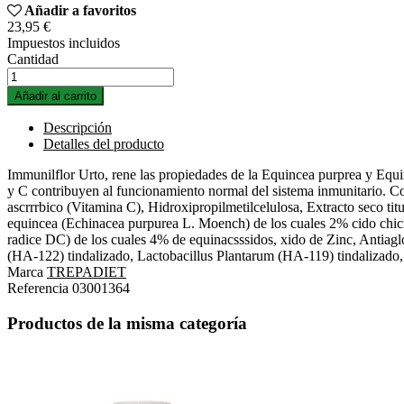
Añadir a favoritos
23,95 €
Impuestos incluidos
Cantidad
Añadir al carrito
Descripción
Detalles del producto
Immunilflor Urto, rene las propiedades de la Equincea purprea y Equin
y C contribuyen al funcionamiento normal del sistema inmunitario. C
ascrrrbico (Vitamina C), Hidroxipropilmetilcelulosa, Extracto seco tit
equincea (Echinacea purpurea L. Moench) de los cuales 2% cido chicrrr
radice DC) de los cuales 4% de equinacsssidos, xido de Zinc, Antiagl
(HA-122) tindalizado, Lactobacillus Plantarum (HA-119) tindalizado
Marca
TREPADIET
Referencia
03001364
Productos de la misma categoría