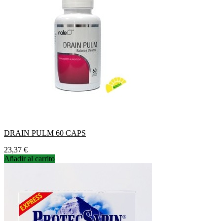
DRAIN PULM 60 CAPS
Precio
23,37 €
Añadir al carrito