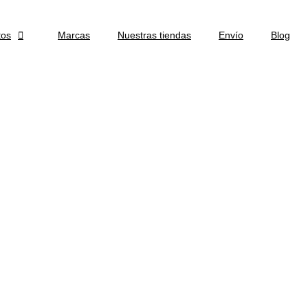
tos

Marcas
Nuestras tiendas
Envío
Blog