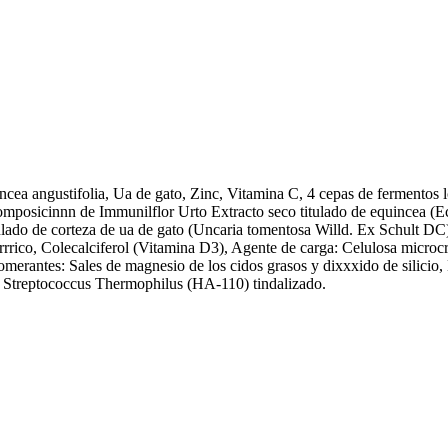
cea angustifolia, Ua de gato, Zinc, Vitamina C, 4 cepas de fermentos l
omposicinnn de Immunilflor Urto Extracto seco titulado de equincea (E
ulado de corteza de ua de gato (Uncaria tomentosa Willd. Ex Schult DC) 
ico, Colecalciferol (Vitamina D3), Agente de carga: Celulosa microcris
omerantes: Sales de magnesio de los cidos grasos y dixxxido de silicio,
, Streptococcus Thermophilus (HA-110) tindalizado.