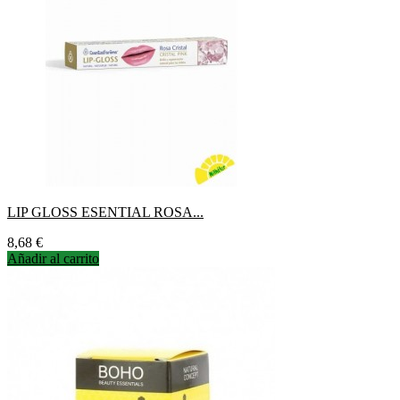
LIP GLOSS ESENTIAL ROSA...
Precio
8,68 €
Añadir al carrito