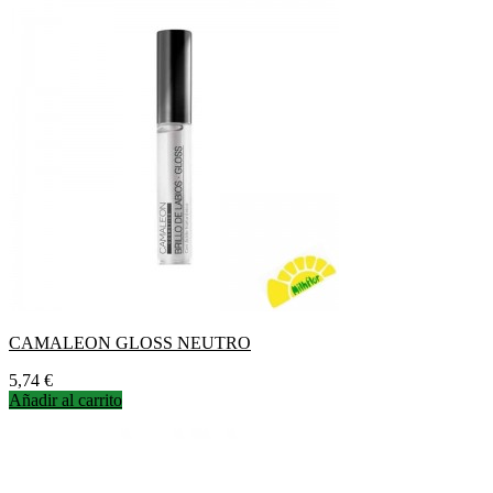
CAMALEON GLOSS NEUTRO
Precio
5,74 €
Añadir al carrito