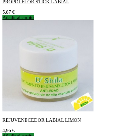
PROPOLFLOR STICK LABIAL
Precio
5,87 €
Añadir al carrito
REJUVENECEDOR LABIAL LIMON
Precio
4,96 €
Añadir al carrito