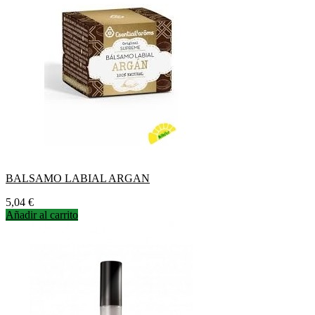
BALSAMO LABIAL ARGAN
Precio
5,04 €
Añadir al carrito