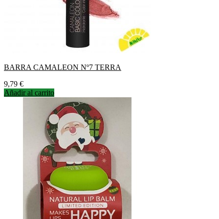
BARRA CAMALEON Nº7 TERRA
Precio
9,79 €
Añadir al carrito