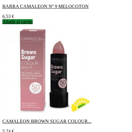
BARRA CAMALEON Nº 9 MELOCOTON
Precio
6,53 €
Añadir al carrito
CAMALEON BROWN SUGAR COLOUR...
Precio
5,74 €