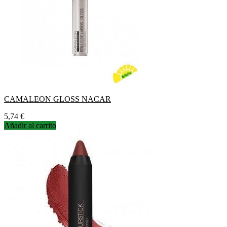
CAMALEON GLOSS NACAR
Precio
5,74 €
Añadir al carrito