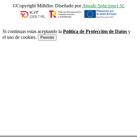
©Copyright Milhflor. Diseñado por
Amodo Soluciones SL
Si continuas estas aceptando la
Política de Protección de Datos
y
el uso de cookies.
Permitir