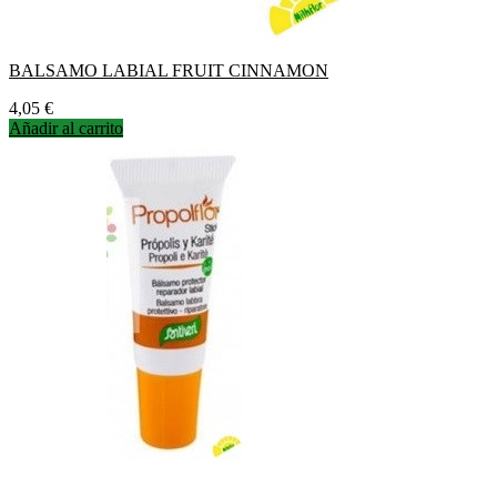
BALSAMO LABIAL FRUIT CINNAMON
Precio
4,05 €
Añadir al carrito