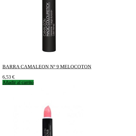
BARRA CAMALEON Nº 9 MELOCOTON
Precio
6,53 €
Añadir al carrito