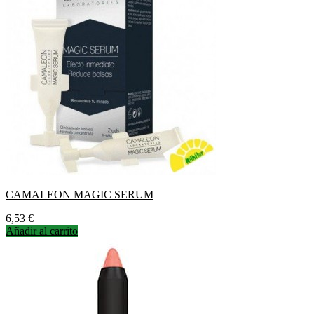
CAMALEON MAGIC SERUM
Precio
6,53 €
Añadir al carrito