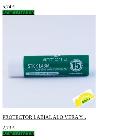
Precio
5,74 €
Añadir al carrito
PROTECTOR LABIAL ALO VERA Y...
Precio
2,73 €
Añadir al carrito