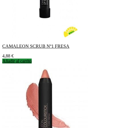
CAMALEON SCRUB Nº1 FRESA
Precio
4,88 €
Añadir al carrito