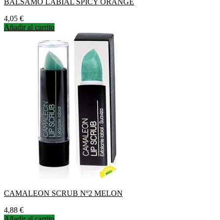
BALSAMO LABIAL SPICY ORANGE
Precio
4,05 €
Añadir al carrito
CAMALEON SCRUB Nº2 MELON
Precio
4,88 €
Añadir al carrito