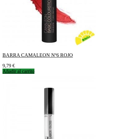
BARRA CAMALEON Nº6 ROJO
Precio
9,79 €
Añadir al carrito