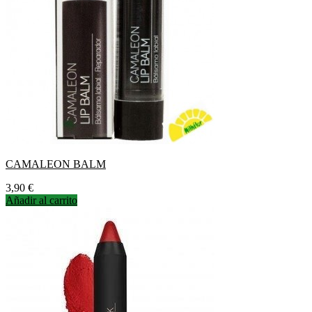
CAMALEON BALM
Precio
3,90 €
Añadir al carrito