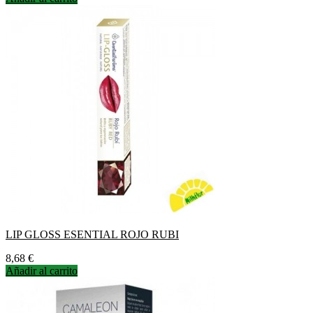
LIP GLOSS ESENTIAL ROJO RUBI
Precio
8,68 €
Añadir al carrito