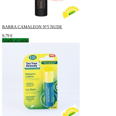
BARRA CAMALEON Nº5 NUDE
Precio
9,79 €
Añadir al carrito