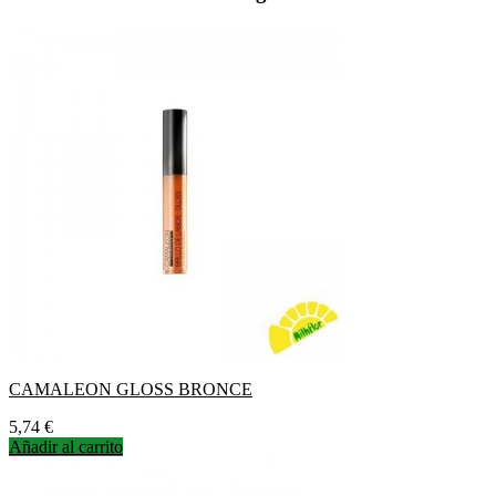
CAMALEON GLOSS BRONCE
Precio
5,74 €
Añadir al carrito