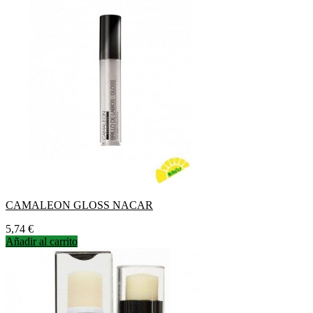
CAMALEON GLOSS NACAR
Precio
5,74 €
Añadir al carrito