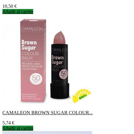
Precio
10,50 €
Añadir al carrito
CAMALEON BROWN SUGAR COLOUR...
Precio
5,74 €
Añadir al carrito