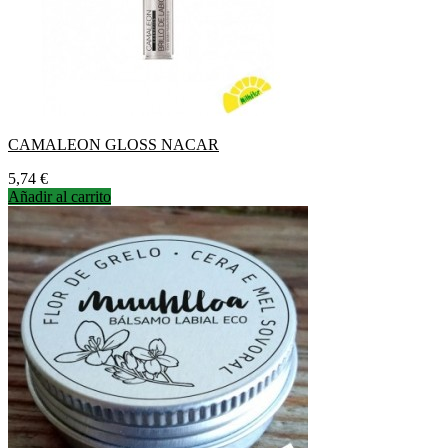
CAMALEON GLOSS NACAR
Precio
5,74 €
Añadir al carrito