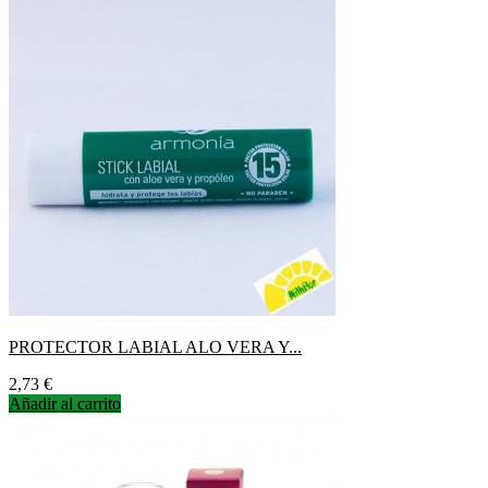
PROTECTOR LABIAL ALO VERA Y...
Precio
2,73 €
Añadir al carrito