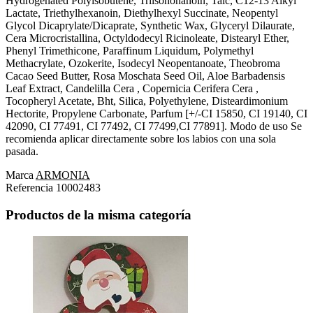
Hydrogenated Polyisobutene, Triisononanoin, Talc, C12-13 Alkyl
Lactate, Triethylhexanoin, Diethylhexyl Succinate, Neopentyl
Glycol Dicaprylate/Dicaprate, Synthetic Wax, Glyceryl Dilaurate,
Cera Microcristallina, Octyldodecyl Ricinoleate, Distearyl Ether,
Phenyl Trimethicone, Paraffinum Liquidum, Polymethyl
Methacrylate, Ozokerite, Isodecyl Neopentanoate, Theobroma
Cacao Seed Butter, Rosa Moschata Seed Oil, Aloe Barbadensis
Leaf Extract, Candelilla Cera , Copernicia Cerifera Cera ,
Tocopheryl Acetate, Bht, Silica, Polyethylene, Disteardimonium
Hectorite, Propylene Carbonate, Parfum [+/-CI 15850, CI 19140, CI
42090, CI 77491, CI 77492, CI 77499,CI 77891]. Modo de uso Se
recomienda aplicar directamente sobre los labios con una sola
pasada.
Marca
ARMONIA
Referencia
10002483
Productos de la misma categoría