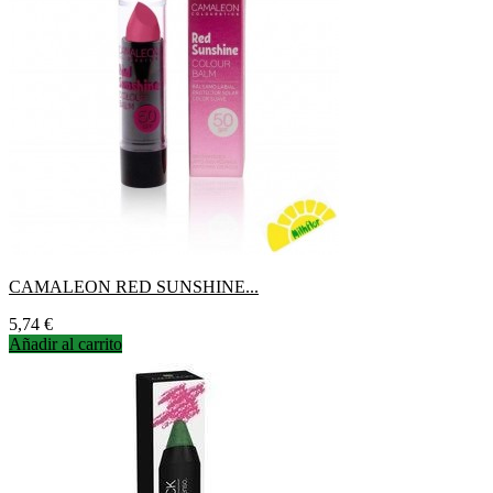
CAMALEON RED SUNSHINE...
Precio
5,74 €
Añadir al carrito