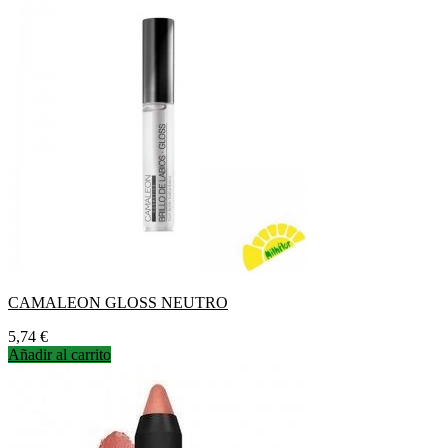
CAMALEON GLOSS NEUTRO
Precio
5,74 €
Añadir al carrito