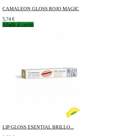
CAMALEON GLOSS ROJO MAGIC
Precio
5,74 €
Añadir al carrito
LIP GLOSS ESENTIAL BRILLO...