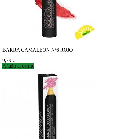
BARRA CAMALEON Nº6 ROJO
Precio
9,79 €
Añadir al carrito