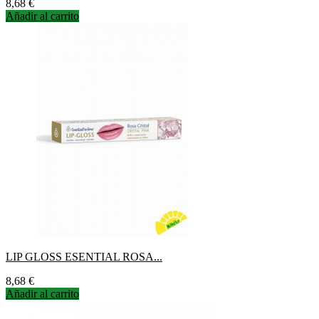
Precio
8,68 €
Añadir al carrito
LIP GLOSS ESENTIAL ROSA...
Precio
8,68 €
Añadir al carrito