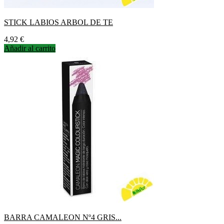
STICK LABIOS ARBOL DE TE
Precio
4,92 €
Añadir al carrito
BARRA CAMALEON Nº4 GRIS...