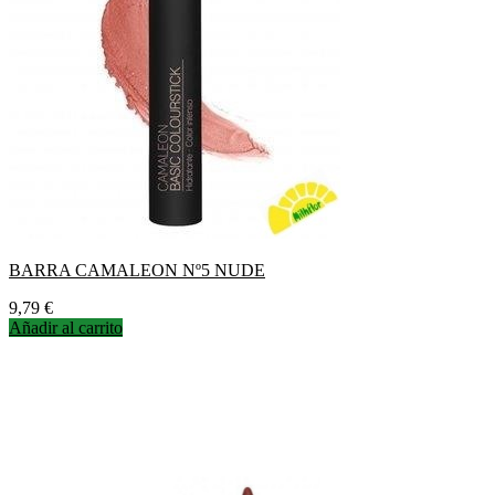
BARRA CAMALEON Nº5 NUDE
Precio
9,79 €
Añadir al carrito