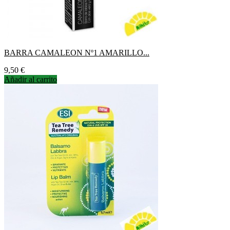
BARRA CAMALEON Nº1 AMARILLO...
Precio
9,50 €
Añadir al carrito