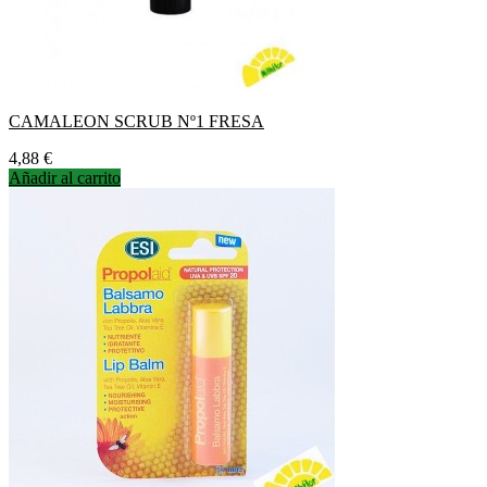
CAMALEON SCRUB Nº1 FRESA
Precio
4,88 €
Añadir al carrito