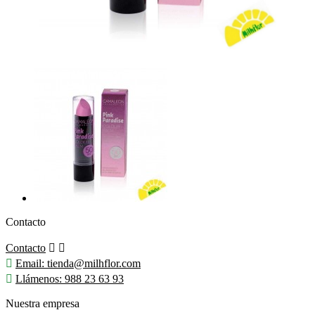
Contacto
Contacto



Email:
tienda@milhflor.com

Llámenos:
988 23 63 93
Nuestra empresa