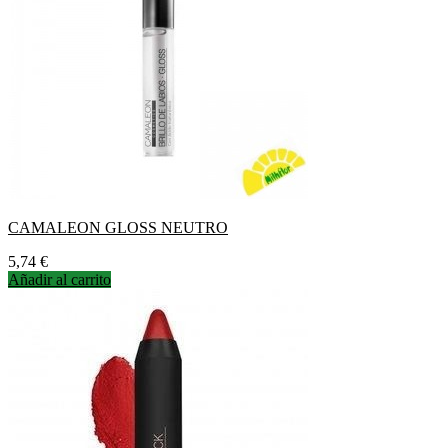
CAMALEON GLOSS NEUTRO
Precio
5,74 €
Añadir al carrito