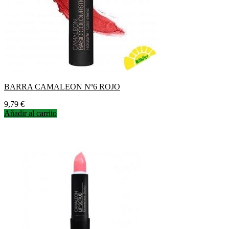
BARRA CAMALEON Nº6 ROJO
Precio
9,79 €
Añadir al carrito