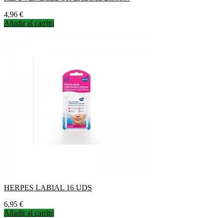
Precio
4,96 €
Añadir al carrito
HERPES LABIAL 16 UDS
Precio
6,95 €
Añadir al carrito