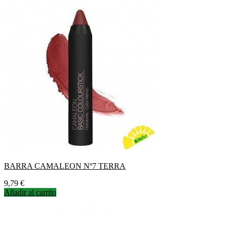
BARRA CAMALEON Nº7 TERRA
Precio
9,79 €
Añadir al carrito