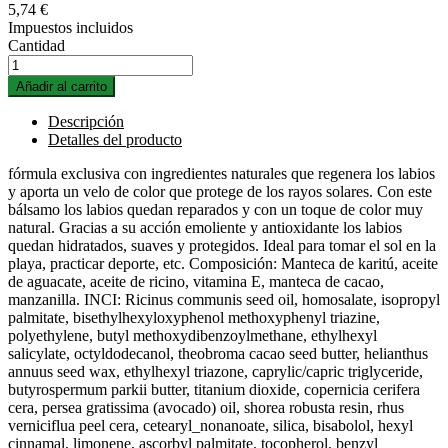
5,74 €
Impuestos incluidos
Cantidad
Añadir al carrito
Descripción
Detalles del producto
fórmula exclusiva con ingredientes naturales que regenera los labios
y aporta un velo de color que protege de los rayos solares. Con este
bálsamo los labios quedan reparados y con un toque de color muy
natural. Gracias a su acción emoliente y antioxidante los labios
quedan hidratados, suaves y protegidos. Ideal para tomar el sol en la
playa, practicar deporte, etc. Composición: Manteca de karitú, aceite
de aguacate, aceite de ricino, vitamina E, manteca de cacao,
manzanilla. INCI: Ricinus communis seed oil, homosalate, isopropyl
palmitate, bisethylhexyloxyphenol methoxyphenyl triazine,
polyethylene, butyl methoxydibenzoylmethane, ethylhexyl
salicylate, octyldodecanol, theobroma cacao seed butter, helianthus
annuus seed wax, ethylhexyl triazone, caprylic/capric triglyceride,
butyrospermum parkii butter, titanium dioxide, copernicia cerifera
cera, persea gratissima (avocado) oil, shorea robusta resin, rhus
verniciflua peel cera, cetearyl_nonanoate, silica, bisabolol, hexyl
cinnamal, limonene, ascorbyl palmitate, tocopherol, benzyl