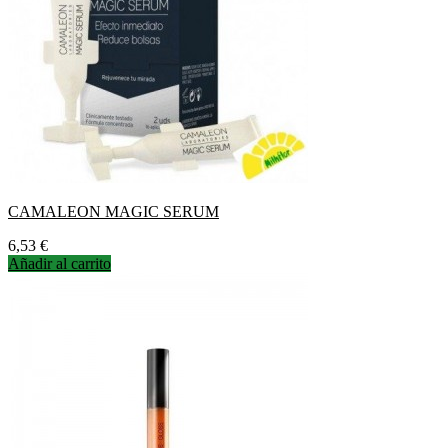
CAMALEON MAGIC SERUM
Precio
6,53 €
Añadir al carrito