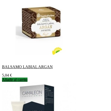
BALSAMO LABIAL ARGAN
Precio
5,04 €
Añadir al carrito