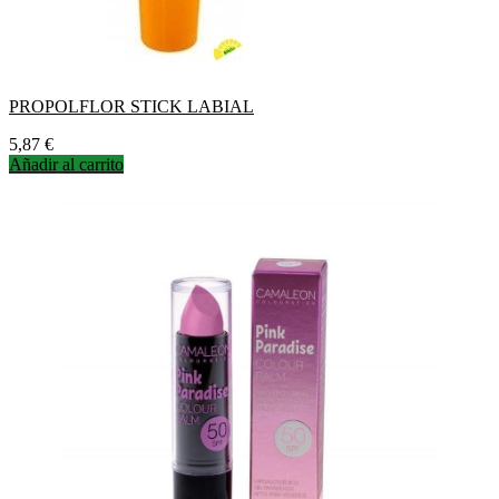
PROPOLFLOR STICK LABIAL
Precio
5,87 €
Añadir al carrito