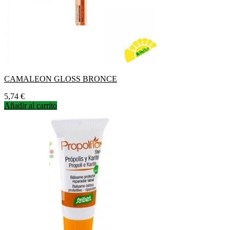
CAMALEON GLOSS BRONCE
Precio
5,74 €
Añadir al carrito