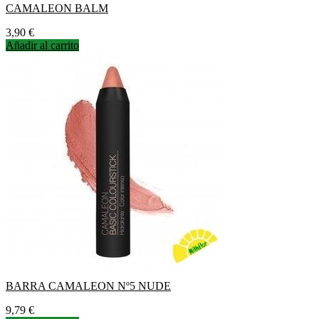
CAMALEON BALM
Precio
3,90 €
Añadir al carrito
BARRA CAMALEON Nº5 NUDE
Precio
9,79 €