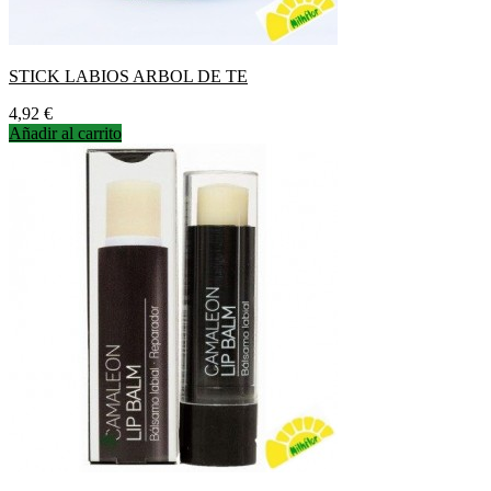
STICK LABIOS ARBOL DE TE
Precio
4,92 €
Añadir al carrito