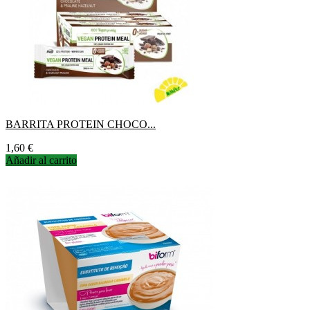
BARRITA PROTEIN CHOCO...
Precio
1,60 €
Añadir al carrito