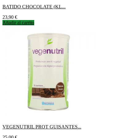
BATIDO CHOCOLATE (KL...
Precio
23,90 €
Añadir al carrito
VEGENUTRIL PROT GUISANTES...
Precio
25,00 €