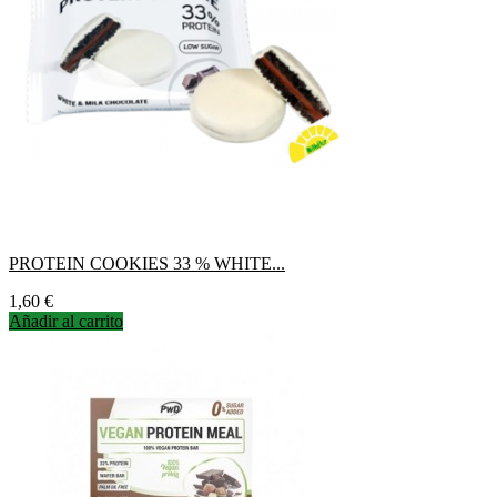
PROTEIN COOKIES 33 % WHITE...
Precio
1,60 €
Añadir al carrito