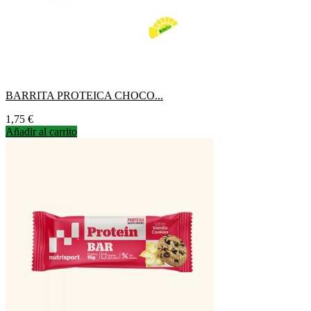
BARRITA PROTEICA CHOCO...
Precio
1,75 €
Añadir al carrito