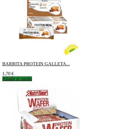
BARRITA PROTEIN GALLETA...
Precio
1,70 €
Añadir al carrito