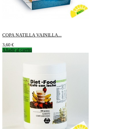
COPA NATILLA VAINILLA...
Precio
3,60 €
Añadir al carrito