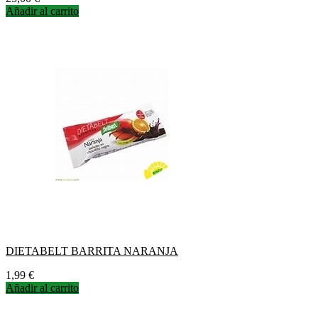
Añadir al carrito
DIETABELT BARRITA NARANJA
Precio
1,99 €
Añadir al carrito