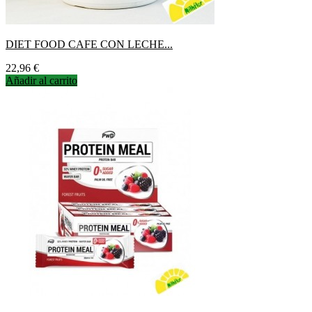
DIET FOOD CAFE CON LECHE...
Precio
22,96 €
Añadir al carrito