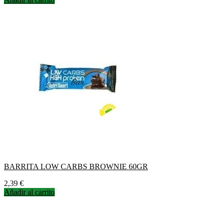
BARRITA LOW CARBS BROWNIE 60GR
Precio
2,39 €
Añadir al carrito