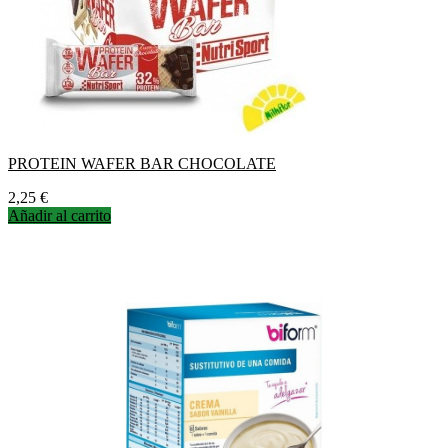
PROTEIN WAFER BAR CHOCOLATE
Precio
2,25 €
Añadir al carrito