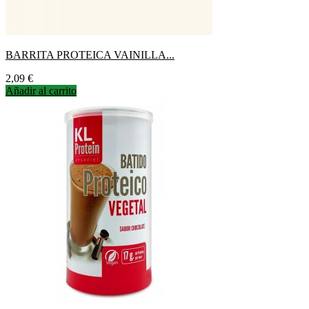
BARRITA PROTEICA VAINILLA...
Precio
2,09 €
Añadir al carrito