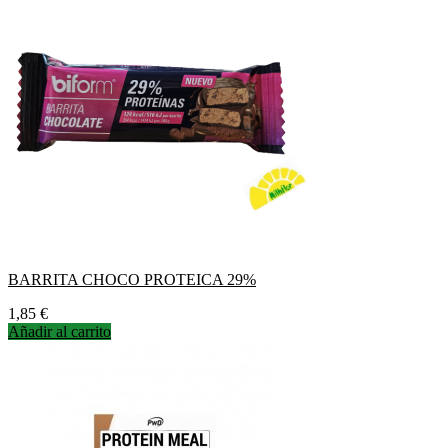
BARRITA CHOCO PROTEICA 29%
Precio
1,85 €
Añadir al carrito