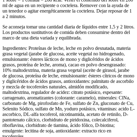
ml de agua en un recipiente o coctelera. Remover con la ayuda de
un tenedor o agitar energéticamente la coctelera. Dejar reposar de 1
a 2 minutos.
Se aconseja tomar una cantidad diaria de líquidos entre 1,5 y 2 litros.
Los productos sustitutivos de comida deben consumirse dentro del
marco de una dieta variada y equilibrada.
Ingredientes: Proteínas de leche, leche en polvo desnatada, materia
grasa vegetal (jarabe de glucosa, aceite vegetal no hidrogenado,
emulsionante: ésteres lácticos de mono y diglicéridos de ácidos
grasos, proteína de leche, aroma), cacao en polvo desengrasado:
10% maltodextrina, materia grasa vegetal (aceite de girasol, jarabe
de glucosa, proteína de leche, emulsionante: ésteres cítricos de mono
y diglicéridos de ácidos grasos, antioxidantes: palmitato de ascorbilo
y mezcla de tocoferoles naturales, almidón modificado,
maltodextrina, regulador de acidez: citrato potásico, espesante:
carragenato, aromatizantes (colorante: caramelo), minerales: ClNa,
carbonato de Mg, pirofosfato de Fe, sulfato de Zn, gluconato de Cu,
Selenito Sódico, sulfato de Mn, yoduro potásico, vitaminas: acido L-
ascorbico, DL-alfa tocoferol, nicotinamida, acetato de retinilo, D-
pantotenato cálcico, clorhidrato de piridoxina, colecalciferol,
riboflavina, clorhidrato de tiamina, ácido fólico, D-biotina;
emulgente: lecitina de soja, antioxidante: extracto rico en
tocoferoles.