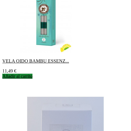
VELA OIDO BAMBU ESSENZ...
Precio
11,49 €
Añadir al carrito