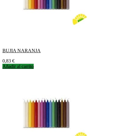
BUJIA NARANJA
Precio
0,83 €
Añadir al carrito