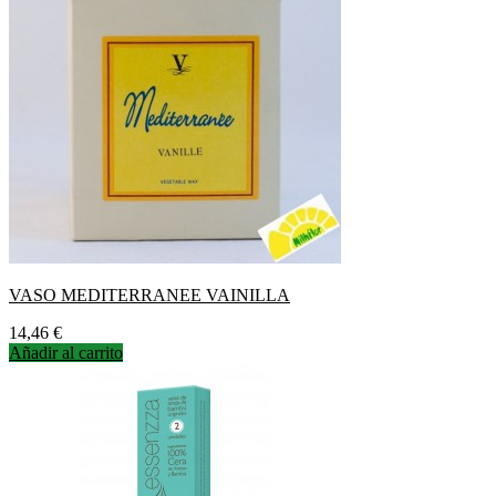
VASO MEDITERRANEE VAINILLA
Precio
14,46 €
Añadir al carrito