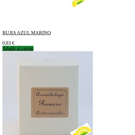
BUJIA AZUL MARINO
Precio
0,83 €
Añadir al carrito