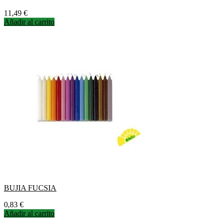
Precio
11,49 €
Añadir al carrito
BUJIA FUCSIA
Precio
0,83 €
Añadir al carrito