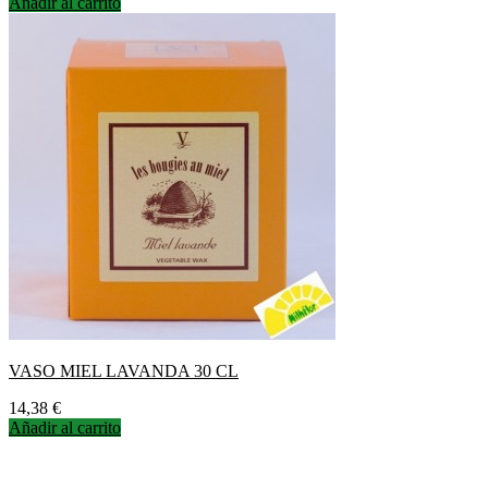
Añadir al carrito
VASO MIEL LAVANDA 30 CL
Precio
14,38 €
Añadir al carrito