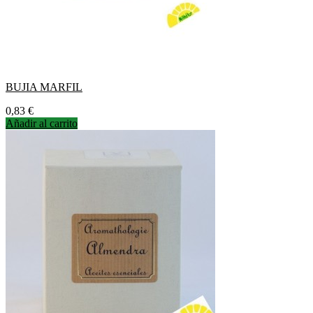
BUJIA MARFIL
Precio
0,83 €
Añadir al carrito