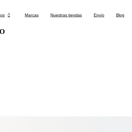
tos

Marcas
Nuestras tiendas
Envío
Blog
IO