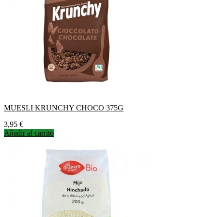
MUESLI KRUNCHY CHOCO 375G
Precio
3,95 €
Añadir al carrito