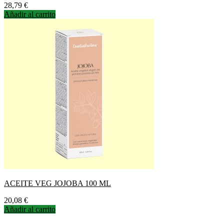
Precio
28,79 €
Añadir al carrito
ACEITE VEG JOJOBA 100 ML
Precio
20,08 €
Añadir al carrito