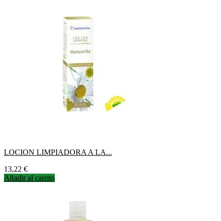
LOCION LIMPIADORA A LA...
Precio
13,22 €
Añadir al carrito