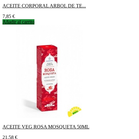
ACEITE CORPORAL ARBOL DE TE...
Precio
7,85 €
Añadir al carrito
ACEITE VEG ROSA MOSQUETA 50ML
Precio
21,58 €