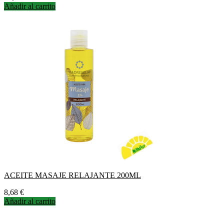
Añadir al carrito
ACEITE MASAJE RELAJANTE 200ML
Precio
8,68 €
Añadir al carrito