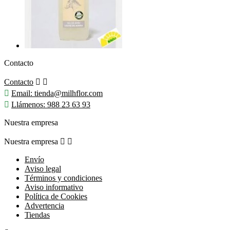
Contacto
Contacto



Email:
tienda@milhflor.com

Llámenos:
988 23 63 93
Nuestra empresa
Nuestra empresa


Envío
Aviso legal
Términos y condiciones
Aviso informativo
Política de Cookies
Advertencia
Tiendas