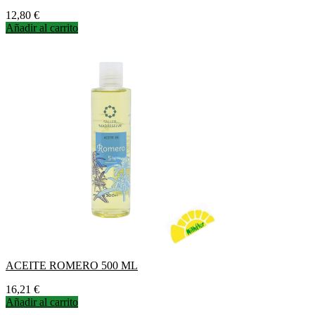
Precio
12,80 €
Añadir al carrito
ACEITE ROMERO 500 ML
Precio
16,21 €
Añadir al carrito