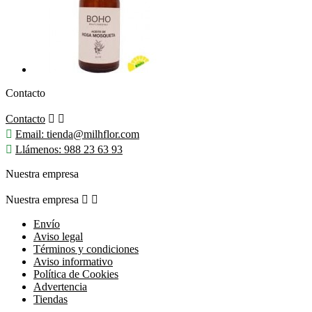
Contacto
Contacto



Email:
tienda@milhflor.com

Llámenos:
988 23 63 93
Nuestra empresa
Nuestra empresa


Envío
Aviso legal
Términos y condiciones
Aviso informativo
Política de Cookies
Advertencia
Tiendas