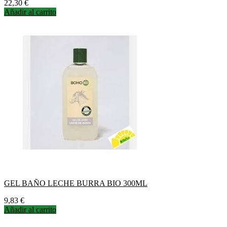
Precio
22,30 €
Añadir al carrito
GEL BAÑO LECHE BURRA BIO 300ML
Precio
9,83 €
Añadir al carrito