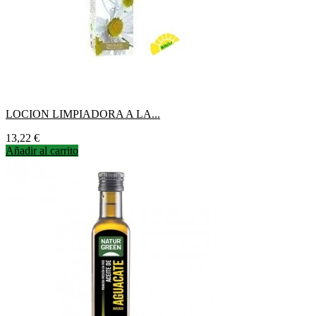
LOCION LIMPIADORA A LA...
Precio
13,22 €
Añadir al carrito