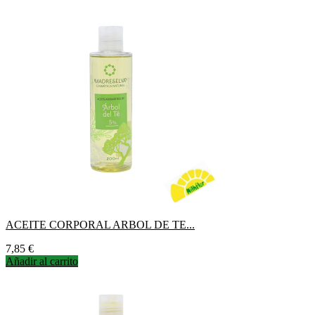
ACEITE CORPORAL ARBOL DE TE...
Precio
7,85 €
Añadir al carrito