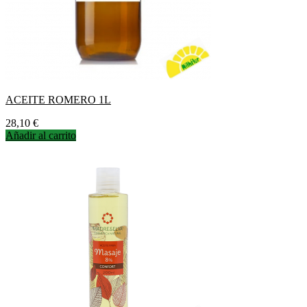
ACEITE ROMERO 1L
Precio
28,10 €
Añadir al carrito