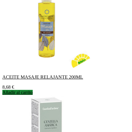
ACEITE MASAJE RELAJANTE 200ML
Precio
8,68 €
Añadir al carrito