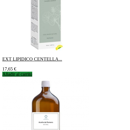
EXT LIPIDICO CENTELLA...
Precio
17,65 €
Añadir al carrito