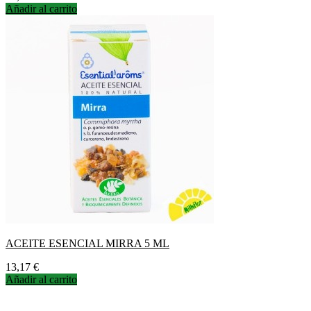
Añadir al carrito
ACEITE ESENCIAL MIRRA 5 ML
Precio
13,17 €
Añadir al carrito