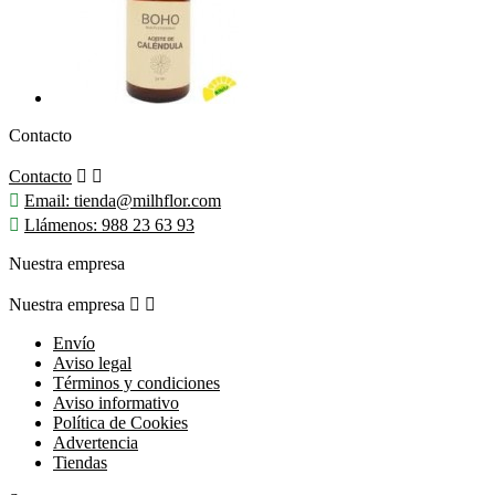
Contacto
Contacto



Email:
tienda@milhflor.com

Llámenos:
988 23 63 93
Nuestra empresa
Nuestra empresa


Envío
Aviso legal
Términos y condiciones
Aviso informativo
Política de Cookies
Advertencia
Tiendas