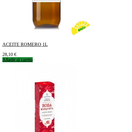
ACEITE ROMERO 1L
Precio
28,10 €
Añadir al carrito