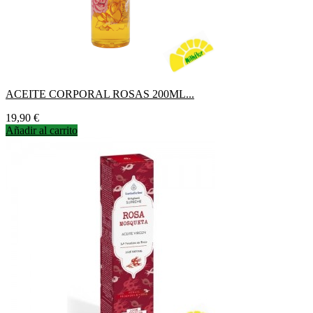
ACEITE CORPORAL ROSAS 200ML...
Precio
19,90 €
Añadir al carrito