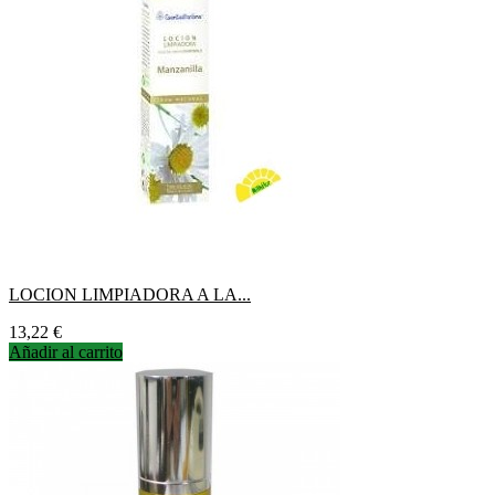
LOCION LIMPIADORA A LA...
Precio
13,22 €
Añadir al carrito