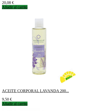
Precio
20,08 €
Añadir al carrito
ACEITE CORPORAL LAVANDA 200...
Precio
9,50 €
Añadir al carrito