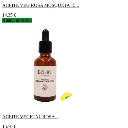
ACEITE VEG ROSA MOSQUETA 15...
Precio
14,35 €
Añadir al carrito
ACEITE VEGETAL ROSA...
Precio
15,70 €