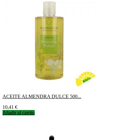
ACEITE ALMENDRA DULCE 500...
Precio
10,41 €
Añadir al carrito