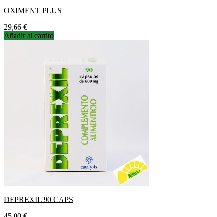
OXIMENT PLUS
Precio
29,66 €
Añadir al carrito
DEPREXIL 90 CAPS
Precio
45,00 €