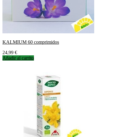
KALMIUM 60 comprimidos
Precio
24,99 €
Añadir al carrito