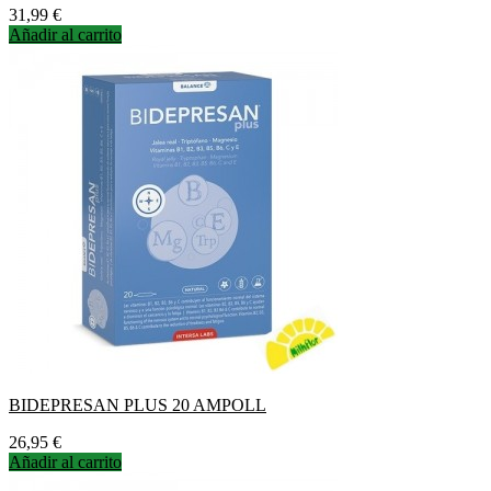
Precio
31,99 €
Añadir al carrito
BIDEPRESAN PLUS 20 AMPOLL
Precio
26,95 €
Añadir al carrito