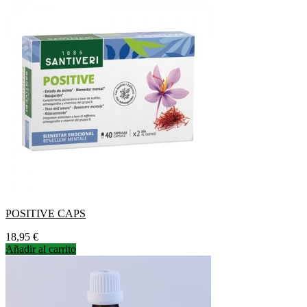
POSITIVE CAPS
Precio
18,95 €
Añadir al carrito