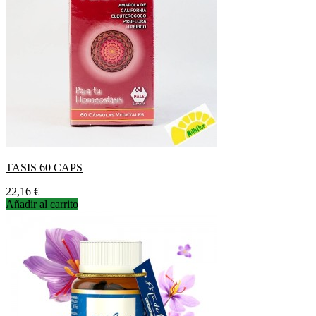
TASIS 60 CAPS
Precio
22,16 €
Añadir al carrito