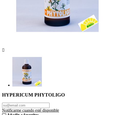

HYPERICUM PHYTOLIGO
Notificarme cuando esté disponible
Añadir a favoritos