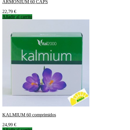
ARMONIUM 60 CAPS
Precio
22,79 €
Añadir al carrito
KALMIUM 60 comprimidos
Precio
24,99 €
Añadir al carrito