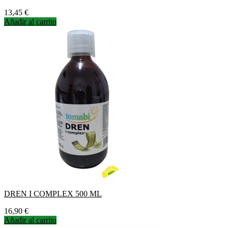
Precio
13,45 €
Añadir al carrito
DREN I COMPLEX 500 ML
Precio
16,90 €
Añadir al carrito