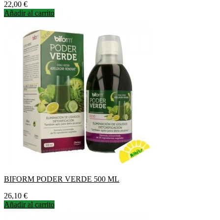
Precio
22,00 €
Añadir al carrito
BIFORM PODER VERDE 500 ML
Precio
26,10 €
Añadir al carrito