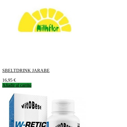
SBELTDRINK JARABE
Precio
16,95 €
Añadir al carrito