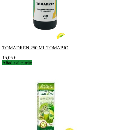
TOMADREN 250 ML TOMABIO
Precio
15,05 €
Añadir al carrito