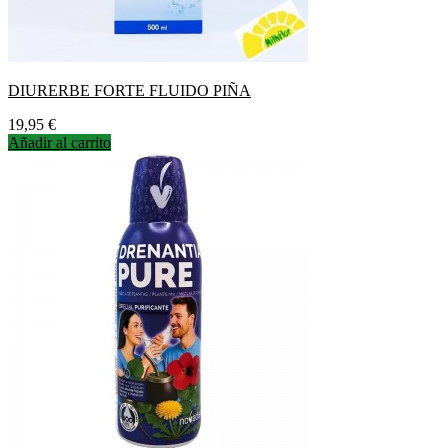
DIURERBE FORTE FLUIDO PIÑA
Precio
19,95 €
Añadir al carrito