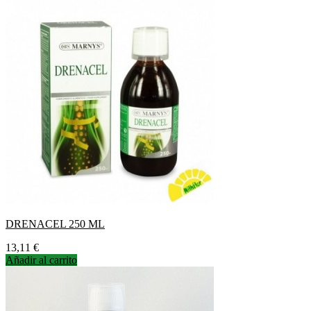
DRENACEL 250 ML
Precio
13,11 €
Añadir al carrito