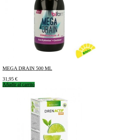
MEGA DRAIN 500 ML
Precio
31,95 €
Añadir al carrito