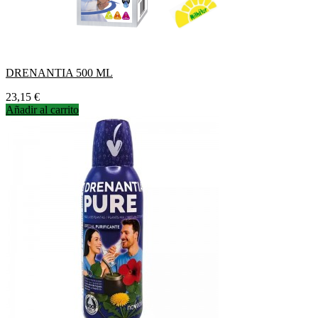
DRENANTIA 500 ML
Precio
23,15 €
Añadir al carrito