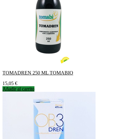
TOMADREN 250 ML TOMABIO
Precio
15,05 €
Añadir al carrito