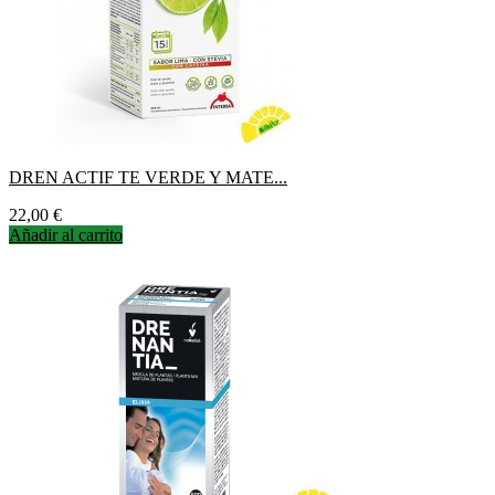
DREN ACTIF TE VERDE Y MATE...
Precio
22,00 €
Añadir al carrito