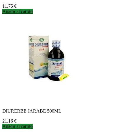
Precio
11,75 €
Añadir al carrito
DIURERBE JARABE 500ML
Precio
21,16 €
Añadir al carrito