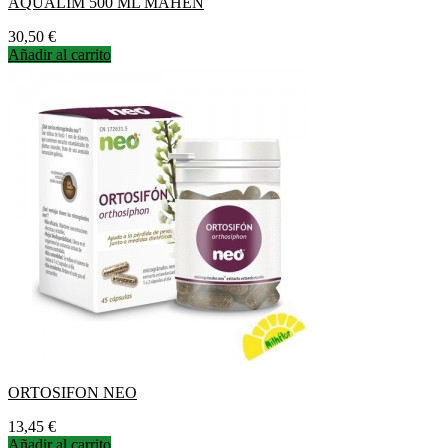
AQUALIM 500 ML MAHEN
Precio
30,50 €
Añadir al carrito
ORTOSIFON NEO
Precio
13,45 €
Añadir al carrito