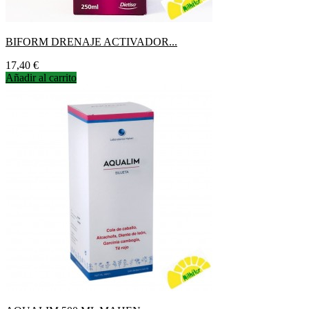
BIFORM DRENAJE ACTIVADOR...
Precio
17,40 €
Añadir al carrito