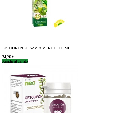
AKTIDRENAL SAVIA VERDE 500 ML
Precio
34,70 €
Añadir al carrito