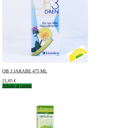
OB 3 JARABE 475 ML
Precio
21,65 €
Añadir al carrito