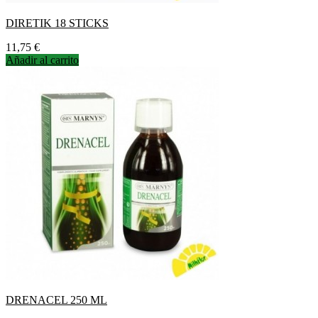
DIRETIK 18 STICKS
Precio
11,75 €
Añadir al carrito
DRENACEL 250 ML