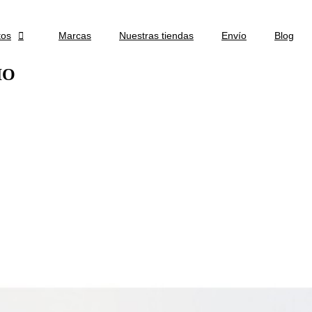
tos

Marcas
Nuestras tiendas
Envío
Blog
IO