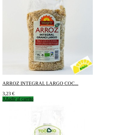
ARROZ INTEGRAL LARGO COC...
Precio
3,23 €
Añadir al carrito