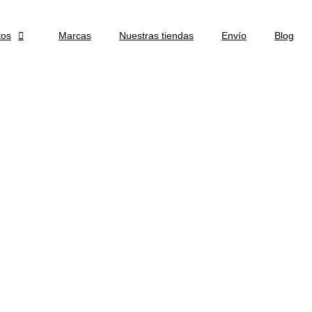
tos

Marcas
Nuestras tiendas
Envío
Blog