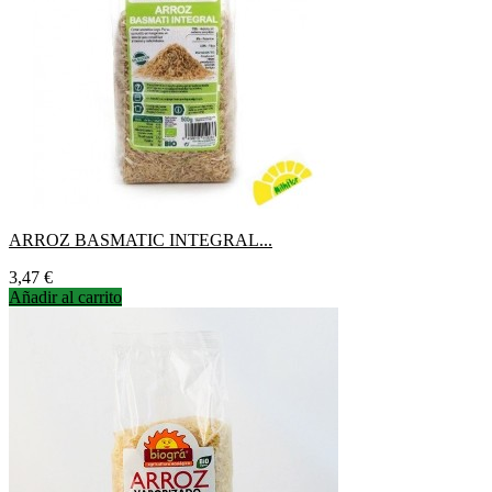
ARROZ BASMATIC INTEGRAL...
Precio
3,47 €
Añadir al carrito