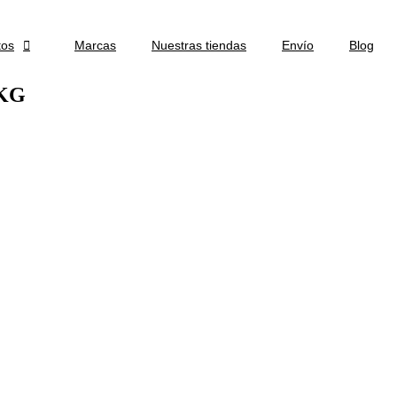
tos

Marcas
Nuestras tiendas
Envío
Blog
KG