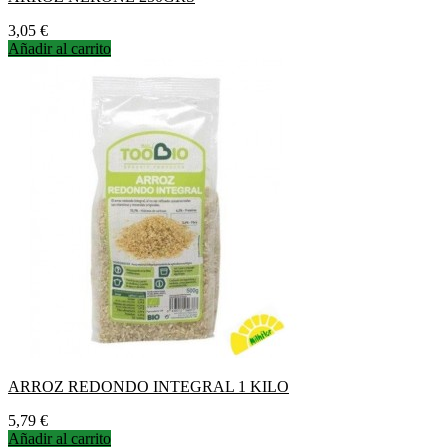
Precio
3,05 €
Añadir al carrito
ARROZ REDONDO INTEGRAL 1 KILO
Precio
5,79 €
Añadir al carrito