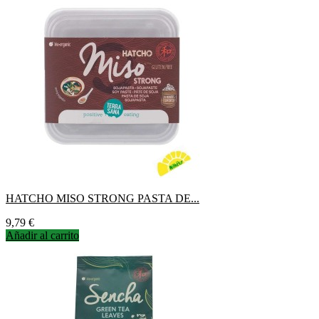
HATCHO MISO STRONG PASTA DE...
Precio
9,79 €
Añadir al carrito