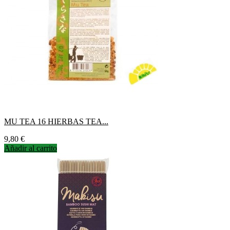
MU TEA 16 HIERBAS TEA...
Precio
9,80 €
Añadir al carrito