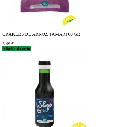
CRAKERS DE ARROZ TAMARI 60 GR
Precio
3,49 €
Añadir al carrito