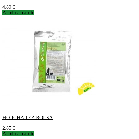
Precio
4,89 €
Añadir al carrito
HOJICHA TEA BOLSA
Precio
2,85 €
Añadir al carrito