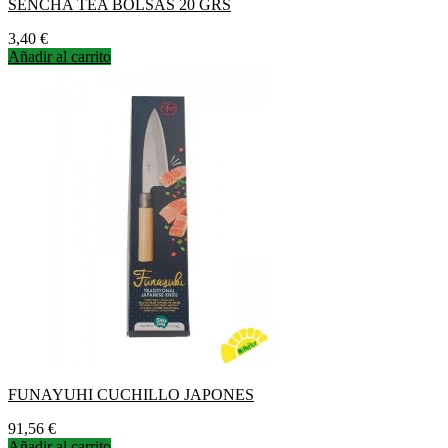
SENCHA TEA BOLSAS 20 GRS
Precio
3,40 €
Añadir al carrito
FUNAYUHI CUCHILLO JAPONES
Precio
91,56 €
Añadir al carrito