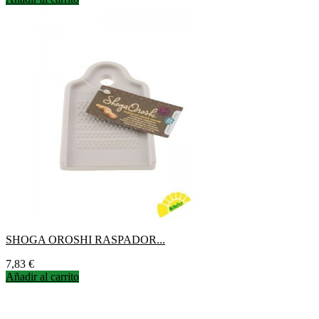
SHOGA OROSHI RASPADOR...
Precio
7,83 €
Añadir al carrito