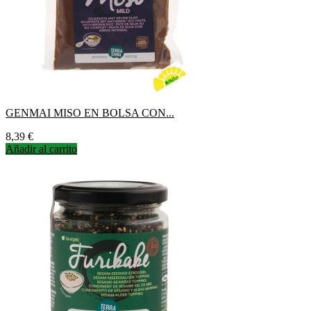
GENMAI MISO EN BOLSA CON...
Precio
8,39 €
Añadir al carrito